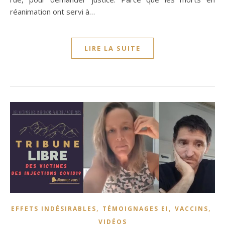
réanimation ont servi à…
LIRE LA SUITE
,
,
,
EFFETS INDÉSIRABLES
TÉMOIGNAGES EI
VACCINS
VIDÉOS