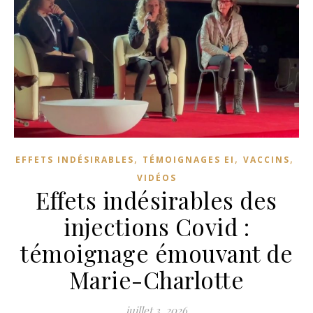
,
,
,
EFFETS INDÉSIRABLES
TÉMOIGNAGES EI
VACCINS
VIDÉOS
Effets indésirables des
injections Covid :
témoignage émouvant de
Marie-Charlotte
juillet 3, 2026