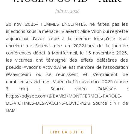
juin 11, 2026
20 nov. 2025« FEMMES ENCEINTES, ne faites pas les
injections sous la menace ! » avertit Aline Villon qui regrette
aujourd’hui d’avoir cédé à la menace lorsqu’elle était
enceinte de Serena, née en 2022.Lors de la journée
conférences débat à Montfermeil, le 15 novembre 2025,
les victimes ont témoigné des effets délétères des
pseudo-#vaccins #covid.Aline est membre de l’association
‪@aavicteam‬ où se réunissent et s’entraident de
nombreuses victimes. Vidéo du 15 novembre 2025 (durée
3 min) : Source vidéo Odyssée :
https://odysee.com/@BAM!:3/MONTFERMEIL-PAROLE-
DE-VICTIMES-DES-VACCINS-COVID-n2:8 Source : YT de
BAM
LIRE LA SUITE