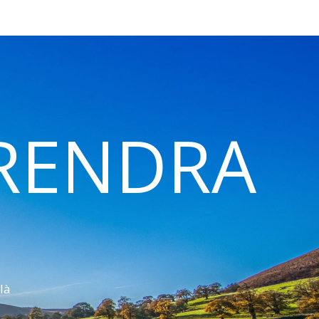
 RENDRA
là