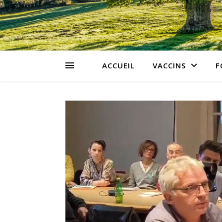
ACCUEIL
VACCINS
F