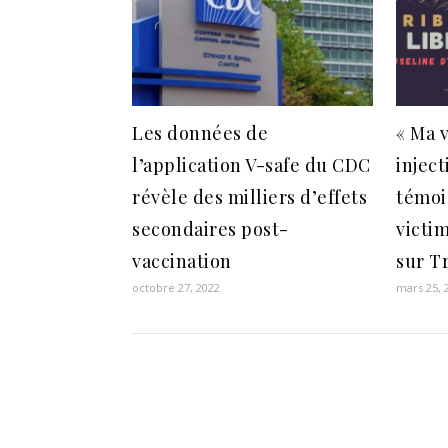
Les données de
« Ma v
l’application V-safe du CDC
inject
révèle des milliers d’effets
témoi
secondaires post-
victi
vaccination
sur T
octobre 27, 2022
mars 25, 