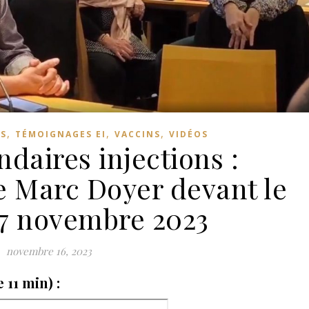
,
,
,
ES
TÉMOIGNAGES EI
VACCINS
VIDÉOS
ndaires injections :
e Marc Doyer devant le
 7 novembre 2023
novembre 16, 2023
11 min) :