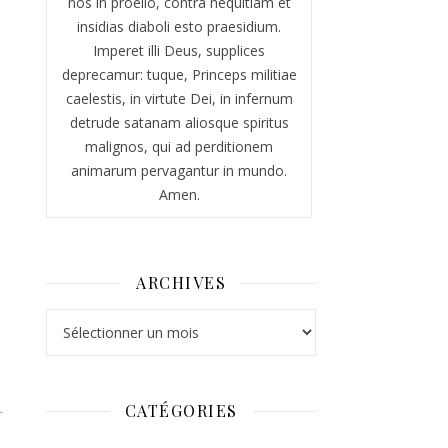
nos in proelio, contra nequitiam et
insidias diaboli esto praesidium.
Imperet illi Deus, supplices
deprecamur: tuque, Princeps militiae
caelestis, in virtute Dei, in infernum
detrude satanam aliosque spiritus
malignos, qui ad perditionem
animarum pervagantur in mundo.
Amen.
ARCHIVES
Archives
CATÉGORIES
-