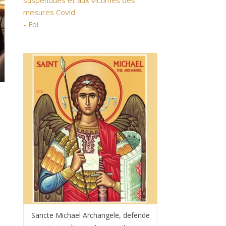
suspendues et aux victimes des
mesures Covid
- Foi
Sancte Michael Archangele, defende