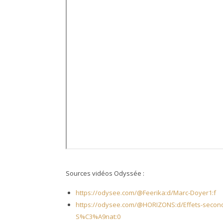
Sources vidéos Odyssée :
https://odysee.com/@Feerika:d/Marc-Doyer1:f
https://odysee.com/@HORIZONS:d/Effets-second
S%C3%A9nat:0