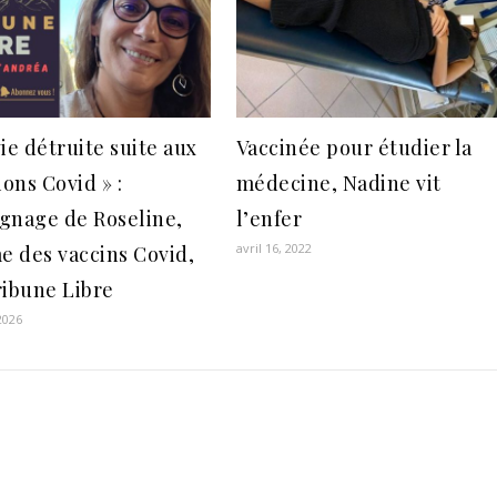
ie détruite suite aux
Vaccinée pour étudier la
ions Covid » :
médecine, Nadine vit
gnage de Roseline,
l’enfer
avril 16, 2022
me des vaccins Covid,
ribune Libre
2026