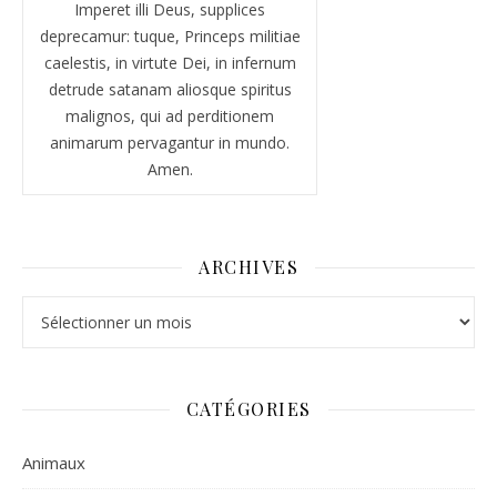
Imperet illi Deus, supplices
deprecamur: tuque, Princeps militiae
caelestis, in virtute Dei, in infernum
detrude satanam aliosque spiritus
malignos, qui ad perditionem
animarum pervagantur in mundo.
Amen.
ARCHIVES
Archives
CATÉGORIES
Animaux