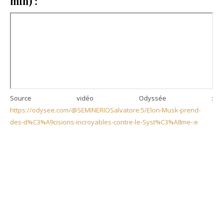
min) :
Source vidéo Odyssée :
https://odysee.com/@SEMINERIOSalvatore:5/Elon-Musk-prend-
des-d%C3%A9cisions-incroyables-contre-le-Syst%C3%A8me-:e