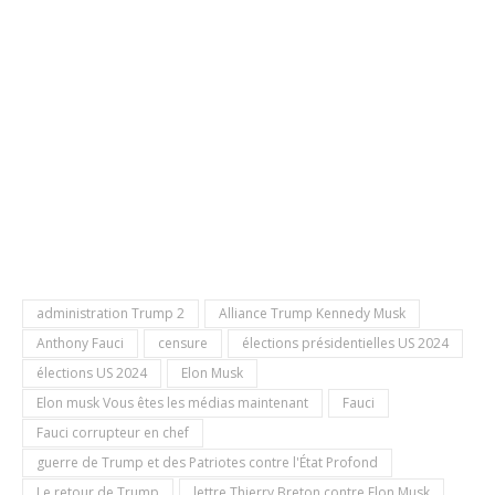
administration Trump 2
Alliance Trump Kennedy Musk
Anthony Fauci
censure
élections présidentielles US 2024
élections US 2024
Elon Musk
Elon musk Vous êtes les médias maintenant
Fauci
Fauci corrupteur en chef
guerre de Trump et des Patriotes contre l'État Profond
Le retour de Trump
lettre Thierry Breton contre Elon Musk