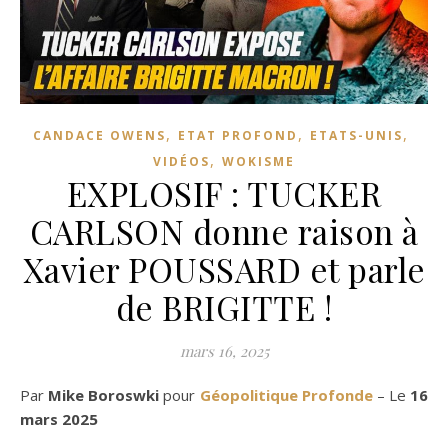
,
,
,
CANDACE OWENS
ETAT PROFOND
ETATS-UNIS
,
VIDÉOS
WOKISME
EXPLOSIF : TUCKER
CARLSON donne raison à
Xavier POUSSARD et parle
de BRIGITTE !
mars 16, 2025
Par
Mike Boroswki
pour
Géopolitique Profonde
– Le
16
mars 2025