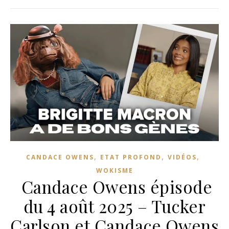
,
,
,
CANDACE OWENS
ETAT PROFOND
VIDÉOS
WOKISME
Candace Owens épisode
du 4 août 2025 – Tucker
Carlson et Candace Owens