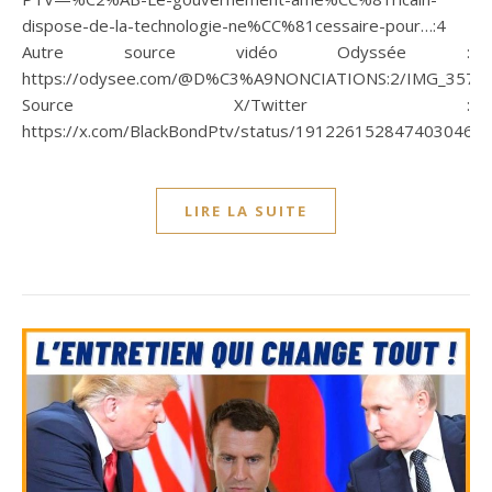
dispose-de-la-technologie-ne%CC%81cessaire-pour…:4
Autre source vidéo Odyssée :
https://odysee.com/@D%C3%A9NONCIATIONS:2/IMG_3575:
Source X/Twitter :
https://x.com/BlackBondPtv/status/1912261528474030466
LIRE LA SUITE