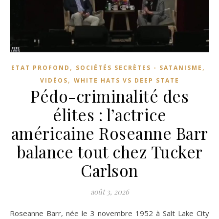
,
,
ETAT PROFOND
SOCIÉTÉS SECRÈTES - SATANISME
,
VIDÉOS
WHITE HATS VS DEEP STATE
Pédo-criminalité des
élites : l’actrice
américaine Roseanne Barr
balance tout chez Tucker
Carlson
août 3, 2026
Roseanne Barr, née le 3 novembre 1952 à Salt Lake City