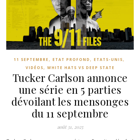
,
,
,
11 SEPTEMBRE
ETAT PROFOND
ETATS-UNIS
,
VIDÉOS
WHITE HATS VS DEEP STATE
Tucker Carlson annonce
une série en 5 parties
dévoilant les mensonges
du 11 septembre
août 31, 2025