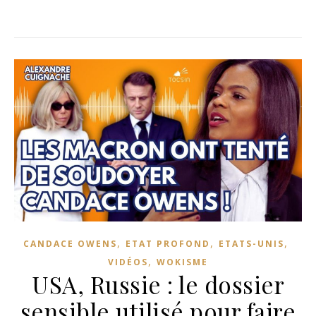
,
,
,
CANDACE OWENS
ETAT PROFOND
ETATS-UNIS
,
VIDÉOS
WOKISME
USA, Russie : le dossier
sensible utilisé pour faire