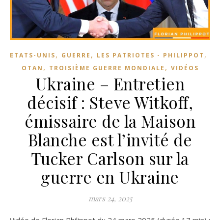
,
,
,
ETATS-UNIS
GUERRE
LES PATRIOTES - PHILIPPOT
,
,
OTAN
TROISIÈME GUERRE MONDIALE
VIDÉOS
Ukraine – Entretien
décisif : Steve Witkoff,
émissaire de la Maison
Blanche est l’invité de
Tucker Carlson sur la
guerre en Ukraine
mars 24, 2025
Vidéo de Florian Philippot du 24 mars 2025 (durée 17 min) :