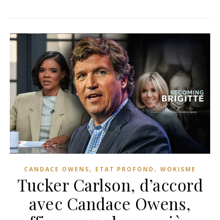
,
,
CANDACE OWENS
ETAT PROFOND
WOKISME
Tucker Carlson, d’accord
avec Candace Owens,