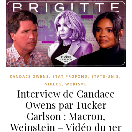
,
,
,
CANDACE OWENS
ETAT PROFOND
ETATS-UNIS
,
VIDÉOS
WOKISME
Interview de Candace
Owens par Tucker
Carlson : Macron,
Weinstein – Vidéo du 1er