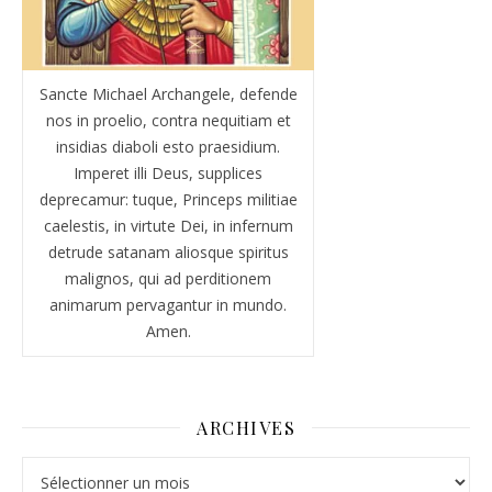
Sancte Michael Archangele, defende
nos in proelio, contra nequitiam et
insidias diaboli esto praesidium.
Imperet illi Deus, supplices
deprecamur: tuque, Princeps militiae
caelestis, in virtute Dei, in infernum
detrude satanam aliosque spiritus
malignos, qui ad perditionem
animarum pervagantur in mundo.
Amen.
ARCHIVES
Archives