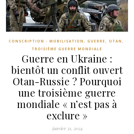
,
,
,
CONSCRIPTION - MOBILISATION
GUERRE
OTAN
TROISIÈME GUERRE MONDIALE
Guerre en Ukraine :
bientôt un conflit ouvert
Otan-Russie ? Pourquoi
une troisième guerre
mondiale « n’est pas à
exclure »
janvier 31, 2024