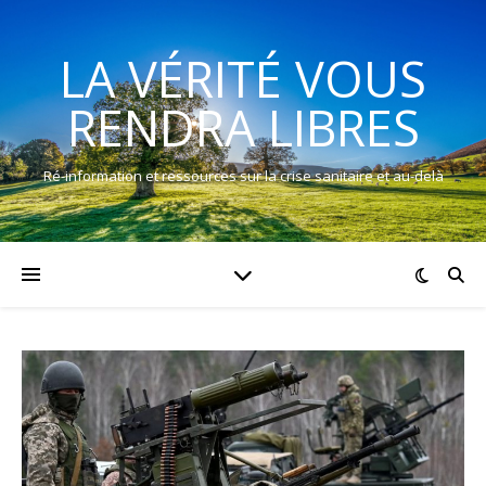
LA VÉRITÉ VOUS
RENDRA LIBRES
Ré-information et ressources sur la crise sanitaire et au-delà