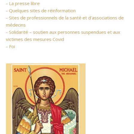
- La presse libre
- Quelques sites de réinformation
- Sites de professionnels de la santé et d’associations de
médecins
- Solidarité – soutien aux personnes suspendues et aux
victimes des mesures Covid
- Foi