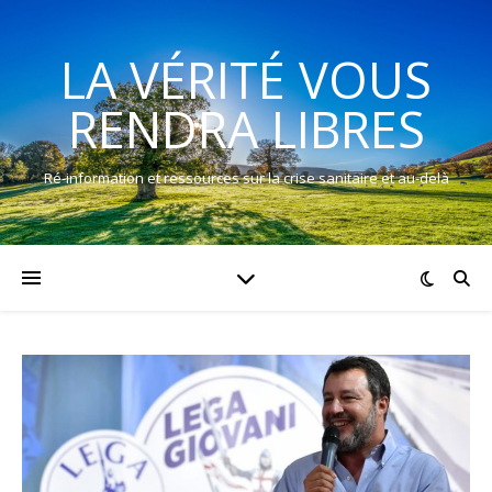
LA VÉRITÉ VOUS
RENDRA LIBRES
Ré-information et ressources sur la crise sanitaire et au-delà