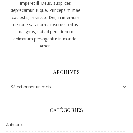
Imperet illi Deus, supplices
deprecamur: tuque, Princeps militiae
caelestis, in virtute Dei, in infernum
detrude satanam aliosque spiritus
malignos, qui ad perditionem
animarum pervagantur in mundo.
Amen.
ARCHIVES
Archives
CATÉGORIES
Animaux