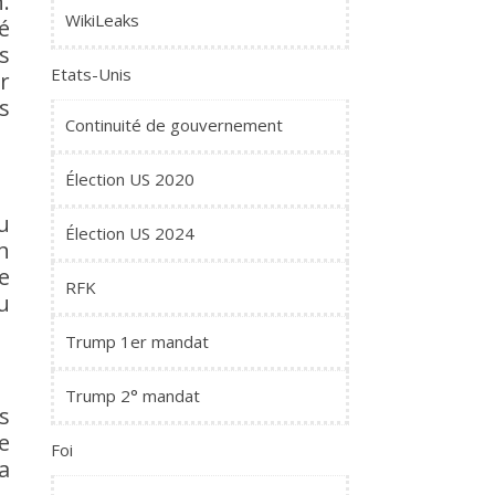
.
WikiLeaks
é
s
Etats-Unis
r
s
Continuité de gouvernement
Élection US 2020
u
Élection US 2024
n
e
RFK
u
Trump 1er mandat
Trump 2° mandat
s
e
Foi
a