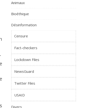
Animaux
Bioéthique
Désinformation
Censure
n
Fact-checkers
.
Lockdown Files
e
NewsGuard
e
Twitter Files
USAID
s
Divers