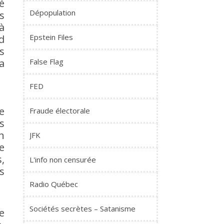
é
Dépopulation
s
à
Epstein Files
d
s
la
False Flag
FED
e
Fraude électorale
s
n
JFK
e
,
L'info non censurée
s
Radio Québec
Sociétés secrètes – Satanisme
e