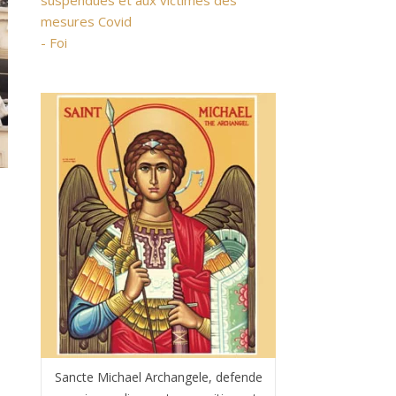
suspendues et aux victimes des
mesures Covid
- Foi
Sancte Michael Archangele, defende