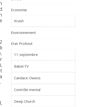
n
d
Economie
n
e
Krash
Environnement
2
Etat Profond
i
.
11 septembre
r
,
Babel.TV
t
a
Candace Owens
.
Contrôle mental
Deep Church
,