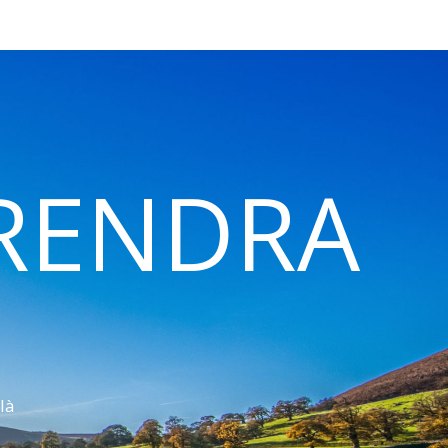
 RENDRA
là