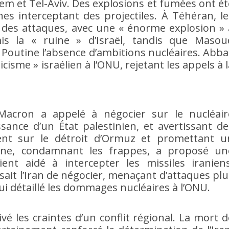
em et Tel-Aviv. Des explosions et fumées ont ét
nes interceptant des projectiles. À Téhéran, le
 des attaques, avec une « énorme explosion » 
s la « ruine » d’Israël, tandis que Masou
 Poutine l’absence d’ambitions nucléaires. Abba
cisme » israélien à l’ONU, rejetant les appels à 
Macron a appelé à négocier sur le nucléair
ssance d’un État palestinien, et avertissant de
nt sur le détroit d’Ormuz et promettant u
utine, condamnant les frappes, a proposé un
ent aidé à intercepter les missiles iraniens
it l’Iran de négocier, menaçant d’attaques plu
lui détaillé les dommages nucléaires à l’ONU.
ivé les craintes d’un conflit régional. La mort d