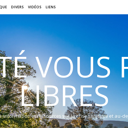
QUE
DIVERS
VIDÉOS
LIENS
ITÉ VOUS
LIBRES
é-information et ressources sur la crise sanitaire et au-de