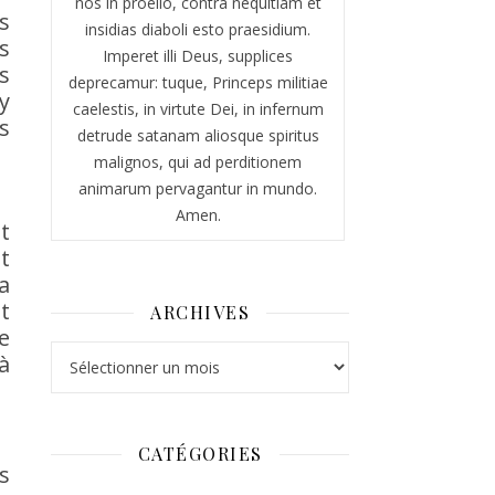
nos in proelio, contra nequitiam et
s
insidias diaboli esto praesidium.
s
Imperet illi Deus, supplices
s
deprecamur: tuque, Princeps militiae
y
caelestis, in virtute Dei, in infernum
s
detrude satanam aliosque spiritus
malignos, qui ad perditionem
animarum pervagantur in mundo.
Amen.
t
t
a
t
ARCHIVES
e
Archives
à
CATÉGORIES
s