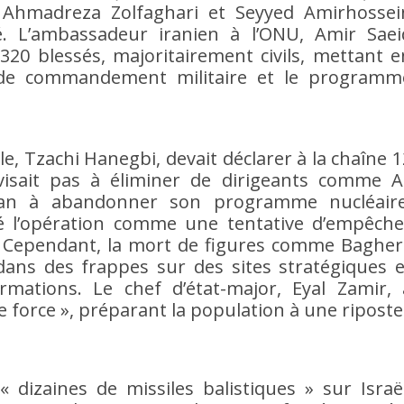
e Ahmadreza Zolfaghari et Seyyed Amirhossei
é. L’ambassadeur iranien à l’ONU, Amir Saei
320 blessés, majoritairement civils, mettant e
e de commandement militaire et le programm
ale, Tzachi Hanegbi, devait déclarer à la chaîne 1
visait pas à éliminer de dirigeants comme Al
ran à abandonner son programme nucléaire
 l’opération comme une tentative d’empêche
re. Cependant, la mort de figures comme Bagheri
dans des frappes sur des sites stratégiques e
firmations. Le chef d’état-major, Eyal Zamir, 
e force », préparant la population à une riposte
« dizaines de missiles balistiques » sur Israël