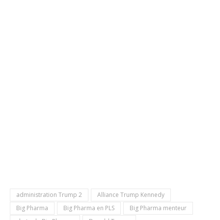
administration Trump 2
Alliance Trump Kennedy
Big Pharma
Big Pharma en PLS
Big Pharma menteur