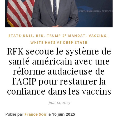
,
,
,
,
ETATS-UNIS
RFK
TRUMP 2° MANDAT
VACCINS
WHITE HATS VS DEEP STATE
RFK secoue le système de
santé américain avec une
réforme audacieuse de
l’ACIP pour restaurer la
confiance dans les vaccins
juin 14, 2025
Publié par
France Soir
le
10 juin 2025