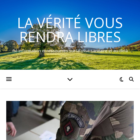
LA VÉRITÉ VOUS
RENDRA LIBRES
Ré-information et ressources sur la crise sanitaire et au-delà