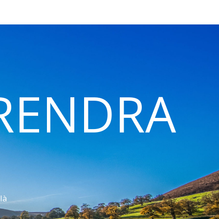
 RENDRA
là