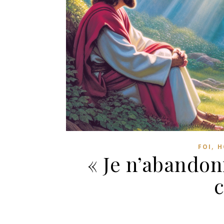
,
FOI
H
« Je n’abandon