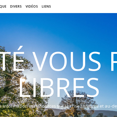
QUE
DIVERS
VIDÉOS
LIENS
ITÉ VOUS
LIBRES
é-information et ressources sur la crise sanitaire et au-de