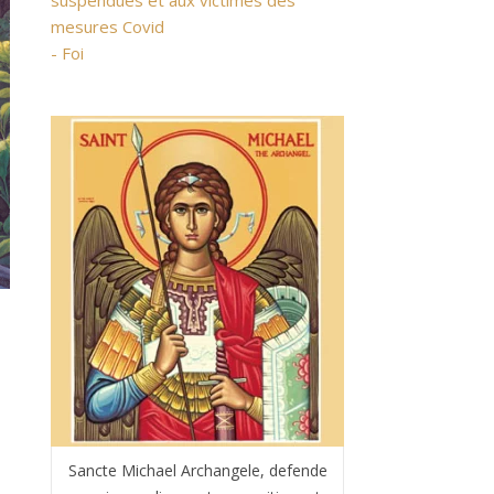
suspendues et aux victimes des
mesures Covid
- Foi
Sancte Michael Archangele, defende