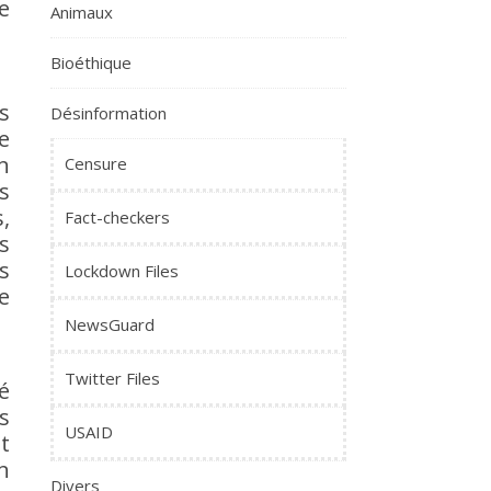
e
Animaux
Bioéthique
s
Désinformation
e
n
Censure
s
,
Fact-checkers
s
s
Lockdown Files
e
NewsGuard
Twitter Files
é
s
USAID
t
n
Divers