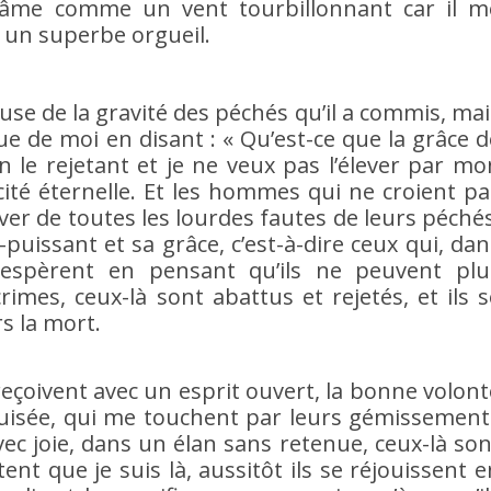
on âme comme un vent tourbillonnant car il m
 un superbe orgueil.
se de la gravité des péchés qu’il a commis, mai
ue de moi en disant : « Qu’est-ce que la grâce d
 en le rejetant et je ne veux pas l’élever par mo
licité éternelle. Et les hommes qui ne croient pa
er de toutes les lourdes fautes de leurs péchés
t-puissant et sa grâce, c’est-à-dire ceux qui, dan
espèrent en pensant qu’ils ne peuvent plu
imes, ceux-là sont abattus et rejetés, et ils s
s la mort.
eçoivent avec un esprit ouvert, la bonne volont
iguisée, qui me touchent par leurs gémissement
ec joie, dans un élan sans retenue, ceux-là son
ent que je suis là, aussitôt ils se réjouissent e