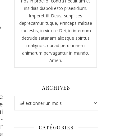
nos in proelio, contra nequitiam et
insidias diaboli esto praesidium.
Imperet illi Deus, supplices
deprecamur: tuque, Princeps militiae
s
caelestis, in virtute Dei, in infernum
detrude satanam aliosque spiritus
malignos, qui ad perditionem
animarum pervagantur in mundo.
Amen.
ARCHIVES
e
Archives
e
i
-
r
CATÉGORIES
e