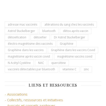
adresse mac vaccinés
altérations du sang chez les vaccinés
Astrid Stuckelberger
bluetooth
détox après vaccin
détoxification
détoxifier
Dr Astrid Stuckelberger
électro-magnétisme des vaccinés
Graphène
Graphène dans les vaccins
Graphène dans les vaccins Covid
magnétisme après vaccin covid
magnétisme vaccins covid
N Acétyl Cystéïne
NAC
quercétine
vaccinés détectables par bluetooth
vitamine C
zinc
LIENS ET RESSOURCES
- Associations
- Collectifs, ressources et initiatives
- Avocats et conseils juridiques