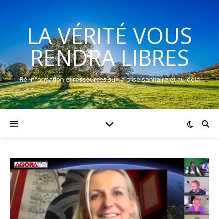
LA VÉRITÉ VOUS
RENDRA LIBRES
Ré-information et ressources sur la crise sanitaire et au-delà