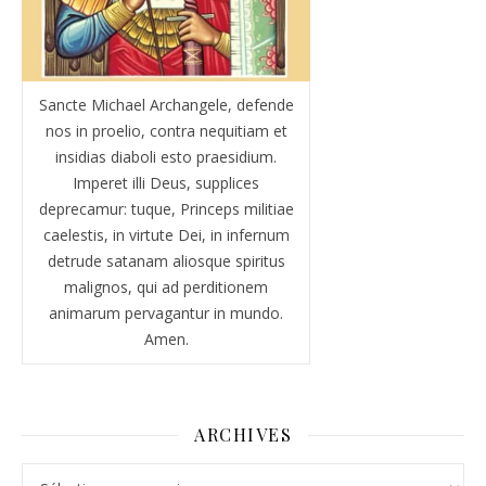
Sancte Michael Archangele, defende
nos in proelio, contra nequitiam et
insidias diaboli esto praesidium.
Imperet illi Deus, supplices
deprecamur: tuque, Princeps militiae
caelestis, in virtute Dei, in infernum
detrude satanam aliosque spiritus
malignos, qui ad perditionem
animarum pervagantur in mundo.
Amen.
ARCHIVES
Archives