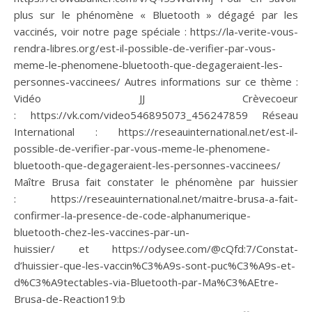
plus sur le phénomène « Bluetooth » dégagé par les
vaccinés, voir notre page spéciale : https://la-verite-vous-
rendra-libres.org/est-il-possible-de-verifier-par-vous-
meme-le-phenomene-bluetooth-que-degageraient-les-
personnes-vaccinees/ Autres informations sur ce thème :
Vidéo JJ Crèvecoeur
: https://vk.com/video546895073_456247859 Réseau
International : https://reseauinternational.net/est-il-
possible-de-verifier-par-vous-meme-le-phenomene-
bluetooth-que-degageraient-les-personnes-vaccinees/
Maître Brusa fait constater le phénomène par huissier
: https://reseauinternational.net/maitre-brusa-a-fait-
confirmer-la-presence-de-code-alphanumerique-
bluetooth-chez-les-vaccines-par-un-
huissier/ et https://odysee.com/@cQfd:7/Constat-
d’huissier-que-les-vaccin%C3%A9s-sont-puc%C3%A9s-et-
d%C3%A9tectables-via-Bluetooth-par-Ma%C3%AEtre-
Brusa-de-Reaction19:b