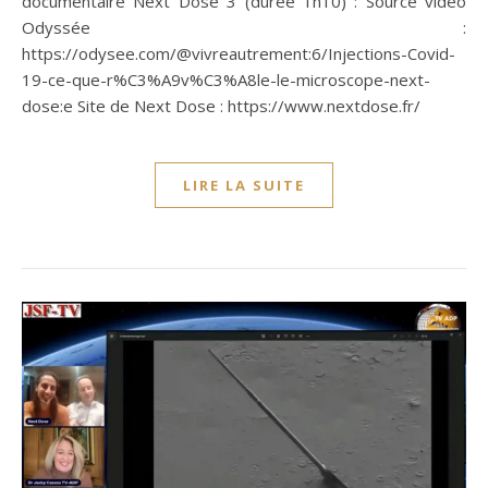
documentaire Next Dose 3 (durée 1h10) : Source vidéo
Odyssée :
https://odysee.com/@vivreautrement:6/Injections-Covid-
19-ce-que-r%C3%A9v%C3%A8le-le-microscope-next-
dose:e Site de Next Dose : https://www.nextdose.fr/
LIRE LA SUITE