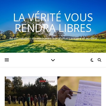
LA VÉRITÉ VOUS
RENDRA LIBRES
Ré-information et ressources sur la crise sanitaire et au-delà