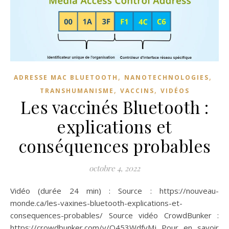
,
,
ADRESSE MAC BLUETOOTH
NANOTECHNOLOGIES
,
,
TRANSHUMANISME
VACCINS
VIDÉOS
Les vaccinés Bluetooth :
explications et
conséquences probables
octobre 4, 2022
Vidéo (durée 24 min) : Source : https://nouveau-
monde.ca/les-vaxines-bluetooth-explications-et-
consequences-probables/ Source vidéo CrowdBunker :
https://crowdbunker.com/v/Q453WdfvMj Pour en savoir