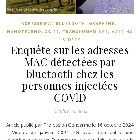
,
,
ADRESSE MAC BLUETOOTH
GRAPHÈNE
,
,
NANOTECHNOLOGIES
TRANSHUMANISME
VACCINS
,
VIDÉOS
Enquête sur les adresses
MAC détectées par
bluetooth chez les
personnes injectées
COVlD
octobre 16, 2024
Article publié par Profession Gendarme le 16 octobre 2024
– Vidéos de janvier 2024 PG avait déjà publié une
expérience faite en Espagne mais cette fois, bien que le