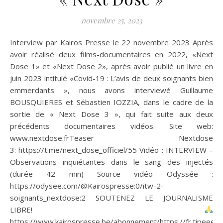
novembre 25, 2023
Interview par Kairos Presse le 22 novembre 2023 Après
avoir réalisé deux films-documentaires en 2022, «Next
Dose 1» et «Next Dose 2», après avoir publié un livre en
juin 2023 intitulé «Covid-19 : L’avis de deux soignants bien
emmerdants », nous avons interviewé Guillaume
BOUSQUIERES et Sébastien IOZZIA, dans le cadre de la
sortie de « Next Dose 3 », qui fait suite aux deux
précédents documentaires vidéos. Site web:
www.nextdose.frTeaser Nextdose
3: https://t.me/next_dose_officiel/55 Vidéo : INTERVIEW –
Observations inquiétantes dans le sang des injectés
(durée 42 min) Source vidéo Odyssée :
https://odysee.com/@Kairospresse:0/itw-2-
soignants_nextdose:2 SOUTENEZ LE JOURNALISME
LIBRE!
https://www.kairospresse.be/abonnement/https://fr.tipeee.c