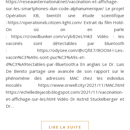
https://reseauinternational.net/vaccination-et-affichage-
sur-les-smartphones-dun-code-alphanumerique/ Le projet
Opération XB, bientôt une étude scientifique
: https://operationxb.citizen-light.com/ Extrait du film Hold-
On où on en parle
: https://crowdbunker.com/v/ybB2eLYnk3 Vidéo : les
vaccinés sont détectables par bluetooth
: https://odysee.com/@cQfd:7/BOOM-!-Les-
vaccin%C3%A9s-sont-puc%C3%A9s-et-
d%C3%A9tectables-par-Bluetooth:a En anglais Le Dr. Luis
De Benito partage une avancée de son rapport sur le
phénomène des adresses MAC chez les individus
inoculés https://www.orwell.city/2021/11/MAC.html
https://echelledejacob.blogspot.com/2021/11/vaccination-
et-affichage-sur-les.html Vidéo Dr Astrid Stuckelberger et
Dr…
LIRE LA SUITE