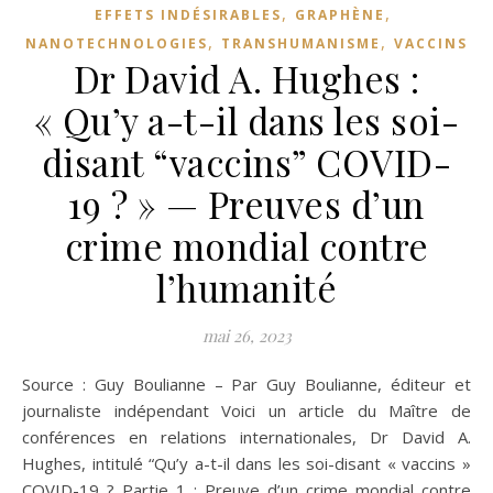
,
,
EFFETS INDÉSIRABLES
GRAPHÈNE
,
,
NANOTECHNOLOGIES
TRANSHUMANISME
VACCINS
Dr David A. Hughes :
« Qu’y a-t-il dans les soi-
disant “vaccins” COVID-
19 ? » — Preuves d’un
crime mondial contre
l’humanité
mai 26, 2023
Source : Guy Boulianne – Par Guy Boulianne, éditeur et
journaliste indépendant Voici un article du Maître de
conférences en relations internationales, Dr David A.
Hughes, intitulé “Qu’y a-t-il dans les soi-disant « vaccins »
COVID-19 ? Partie 1 : Preuve d’un crime mondial contre