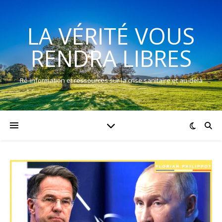
LA VÉRITÉ VOUS
RENDRA LIBRES
Ré-information et ressources sur la crise sanitaire et au-delà