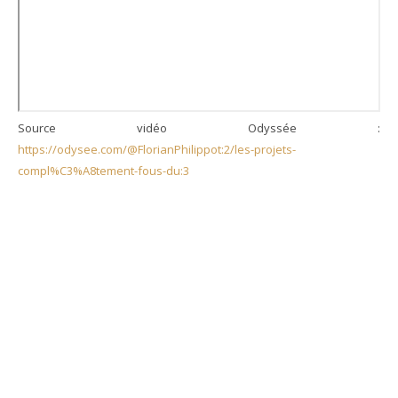
Source vidéo Odyssée :
https://odysee.com/@FlorianPhilippot:2/les-projets-
compl%C3%A8tement-fous-du:3