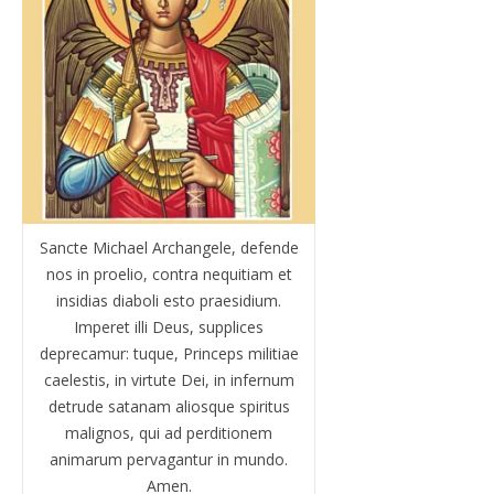
Sancte Michael Archangele, defende
nos in proelio, contra nequitiam et
insidias diaboli esto praesidium.
Imperet illi Deus, supplices
deprecamur: tuque, Princeps militiae
caelestis, in virtute Dei, in infernum
detrude satanam aliosque spiritus
malignos, qui ad perditionem
animarum pervagantur in mundo.
Amen.