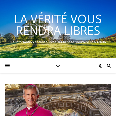
LA VÉRITÉ VOUS
RENDRA LIBRES
Ré-information et ressources sur la crise sanitaire et au-delà