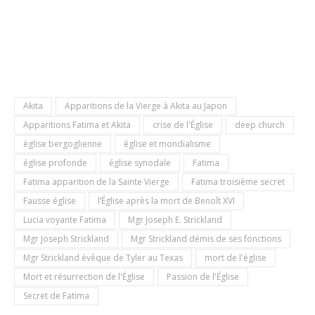
Akita
Apparitions de la Vierge à Akita au Japon
Apparitions Fatima et Akita
crise de l'Église
deep church
église bergoglienne
église et mondialisme
église profonde
église synodale
Fatima
Fatima apparition de la Sainte Vierge
Fatima troisième secret
Fausse église
l’Église après la mort de Benoît XVI
Lucia voyante Fatima
Mgr Joseph E. Strickland
Mgr Joseph Strickland
Mgr Strickland démis de ses fonctions
Mgr Strickland évêque de Tyler au Texas
mort de l'église
Mort et résurrection de l'Église
Passion de l'Église
Secret de Fatima