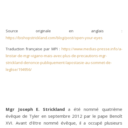
Source originale en anglais :
https://bishopstrickland.com/blog/post/open-your-eyes
Traduction française par MPI :
https://www.medias-presse.info/a-
linstar-de-mgr-vigano-mais-avec-plus-de-precautions-mgr-
strickland-denonce-publiquement-lapostasie-au-sommet-de-
leglise/194956/
Mgr Joseph E. Strickland
a été nommé quatrième
évêque de Tyler en septembre 2012 par le pape Benoît
XVI. Avant d’être nommé évêque, il a occupé plusieurs