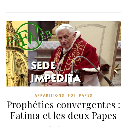
,
,
APPARITIONS
FOI
PAPES
Prophéties convergentes :
Fatima et les deux Papes