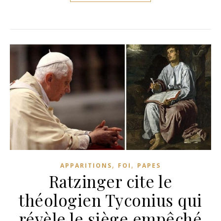
,
,
APPARITIONS
FOI
PAPES
Ratzinger cite le
théologien Tyconius qui
révèle le siège empêché