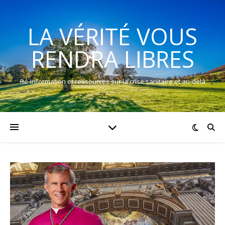
LA VÉRITÉ VOUS
RENDRA LIBRES
Ré-information et ressources sur la crise sanitaire et au-delà