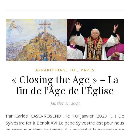
,
,
APPARITIONS
FOI
PAPES
« Closing the Age » – La
fin de l’Âge de l’Église
janvier 11, 2023
Par Carlos CASO-ROSENDI, le 10 janvier 2023 […] De
Sylvestre Ier à Benoît XVI Le pape Sylvestre est pour nous
un marqueur dans le temps. Il a assisté à la naissance de