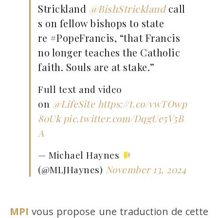
Strickland
@BishStrickland
call
s on fellow bishops to state
re #PopeFrancis, “that Francis
no longer teaches the Catholic
faith. Souls are at stake.”
Full text and video
on
@LifeSite
https://t.co/vwTOwp
80Uk
pic.twitter.com/DqgUe5V5B
A
— Michael Haynes
(@MLJHaynes)
November 13, 2024
MPI
vous propose une traduction de cette