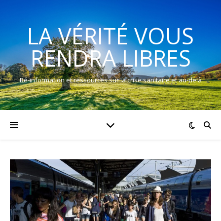
LA VÉRITÉ VOUS
RENDRA LIBRES
Ré-information et ressources sur la crise sanitaire et au-delà