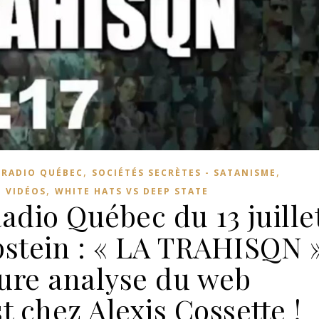
,
,
,
RADIO QUÉBEC
SOCIÉTÉS SECRÈTES - SATANISME
,
,
VIDÉOS
WHITE HATS VS DEEP STATE
adio Québec du 13 juille
pstein : « LA TRAHISQN 
eure analyse du web
 chez Alexis Cossette !