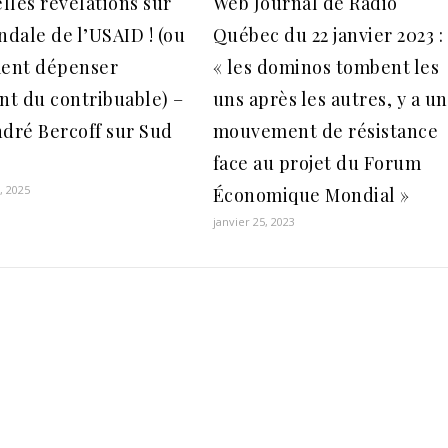
lles révélations sur
Web Journal de Radio
ndale de l’USAID ! (ou
Québec du 22 janvier 2023 :
ent dépenser
« les dominos tombent les
ent du contribuable) –
uns après les autres, y a un
ndré Bercoff sur Sud
mouvement de résistance
face au projet du Forum
, 2025
Économique Mondial »
janvier 25, 2023