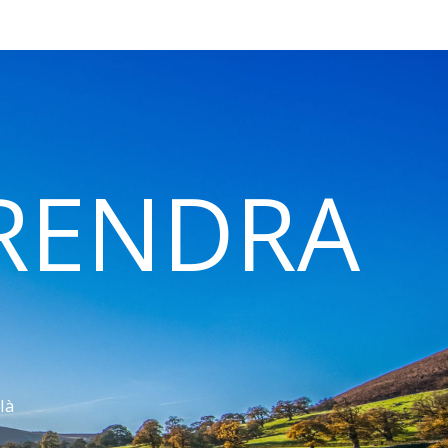
 RENDRA
là