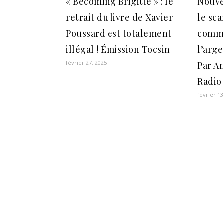
« Becoming Brigitte » : le
Nouve
retrait du livre de Xavier
le sca
Poussard est totalement
comm
illégal ! Émission Tocsin
l’arg
février 27, 2025
Par A
Radio
février 13