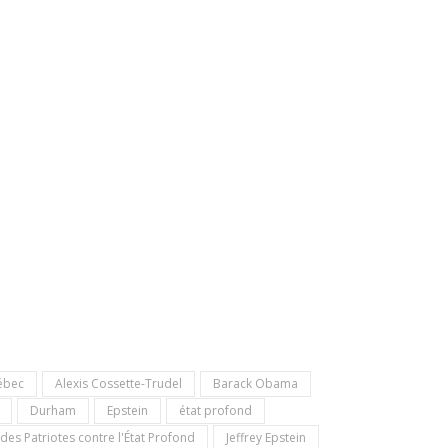
ébec
Alexis Cossette-Trudel
Barack Obama
Durham
Epstein
état profond
des Patriotes contre l'État Profond
Jeffrey Epstein