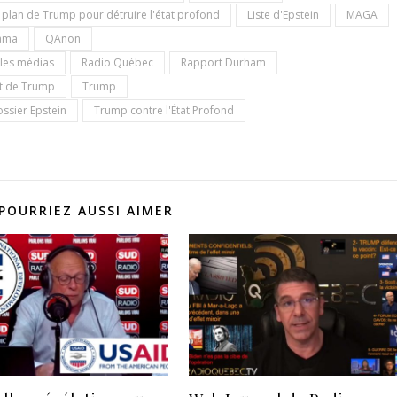
 plan de Trump pour détruire l'état profond
Liste d'Epstein
MAGA
ama
QAnon
les médias
Radio Québec
Rapport Durham
et de Trump
Trump
ssier Epstein
Trump contre l'État Profond
POURRIEZ AUSSI AIMER