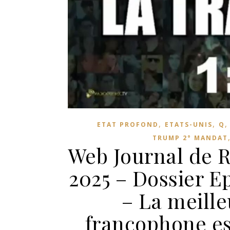
,
,
ETAT PROFOND
ETATS-UNIS
Q
TRUMP 2° MANDAT
Web Journal de R
2025 – Dossier E
– La meill
francophone est