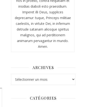
nos in proelio, contra nequitiam et
insidias diaboli esto praesidium.
Imperet illi Deus, supplices
deprecamur: tuque, Princeps militiae
caelestis, in virtute Dei, in infernum
detrude satanam aliosque spiritus
malignos, qui ad perditionem
animarum pervagantur in mundo.
Amen.
ARCHIVES
Archives
CATÉGORIES