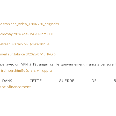
la-trahisqn_video_1280x720_original:9
/@didchay:f/DWYqeR1yGGNlbmZX:0
etresouverain:c/RQ-14072025:4
eilleur.fabrice:d/2025-07-13_R-Q:6
ce avec un VPN à l’étranger car le gouvernement français censure 
a-trahisqn.html?e9s=src_v1_upp_a
BEC DANS CETTE GUERRE DE 5
sociofinancement