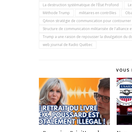
La destruction systématique de l'État Profond
Le
Méthode Trump
militaires en contrôles
Ob
QAnon stratégie de communication pour contourner 
Structure de communication militarisée de l'alliance 
Trump a une raison de repousser la divulgation du do
web journal de Radio Québec
VOUS 