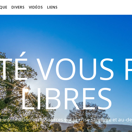
QUE
DIVERS
VIDÉOS
LIENS
ITÉ VOUS
LIBRES
é-information et ressources sur la crise sanitaire et au-de