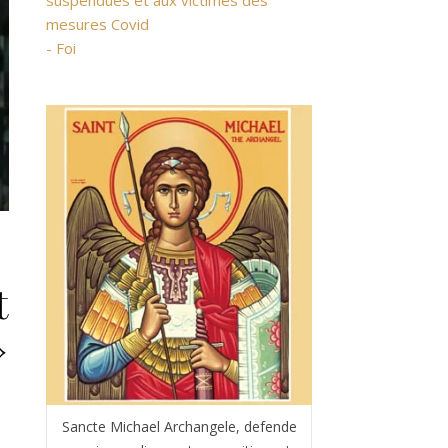
suspendues et aux victimes des
mesures Covid
- Foi
t
»
Sancte Michael Archangele, defende