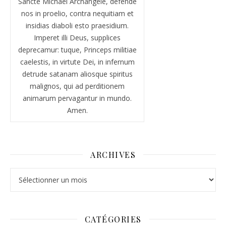
Sancte Michael Archangele, defende
nos in proelio, contra nequitiam et
insidias diaboli esto praesidium.
Imperet illi Deus, supplices
deprecamur: tuque, Princeps militiae
caelestis, in virtute Dei, in infernum
detrude satanam aliosque spiritus
malignos, qui ad perditionem
animarum pervagantur in mundo.
Amen.
ARCHIVES
Archives
CATÉGORIES