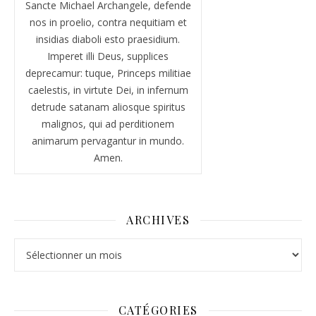
Sancte Michael Archangele, defende
nos in proelio, contra nequitiam et
insidias diaboli esto praesidium.
Imperet illi Deus, supplices
deprecamur: tuque, Princeps militiae
caelestis, in virtute Dei, in infernum
detrude satanam aliosque spiritus
malignos, qui ad perditionem
animarum pervagantur in mundo.
Amen.
ARCHIVES
Archives
CATÉGORIES