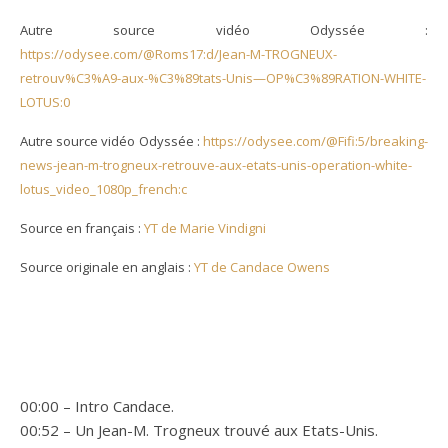
Autre source vidéo Odyssée :
https://odysee.com/@Roms17:d/Jean-M-TROGNEUX-
retrouv%C3%A9-aux-%C3%89tats-Unis—OP%C3%89RATION-WHITE-
LOTUS:0
Autre source vidéo Odyssée :
https://odysee.com/@Fifi:5/breaking-
news-jean-m-trogneux-retrouve-aux-etats-unis-operation-white-
lotus_video_1080p_french:c
Source en français :
YT de Marie Vindigni
Source originale en anglais :
YT de Candace Owens
00:00 – Intro Candace.
00:52 – Un Jean-M. Trogneux trouvé aux Etats-Unis.