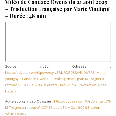
Vidéo de Candace Owens du 21 août 2025
– Traduction française par Marie Vindigni
– Durée : 48 min
Source vidéo Odyssée :
https://odysee.com/@powersylv37:f/20250822VE–DIVERS–Marie-
Vindigny—Candace-Owens—Breaking-News,-Jean-M-Trogneux-
retrouv%C3%A9-aux-%C3%89tats-Unis—Op%C3%A9ration-White-
Lotus:3
Autre source vidéo Odyssée :
https://odysee.com/@jido.antaiji:7/J-
M-Trogneux-retrouve%CC%81-aus-USA-+-Ope%CC%81ration-
White-Lotus:7