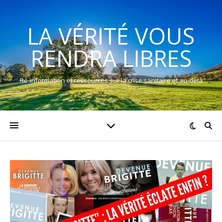
LA VÉRITÉ VOUS
RENDRA LIBRES
Ré-information et ressources sur la crise sanitaire et au-delà