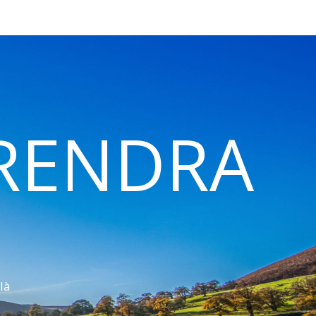
 RENDRA
là