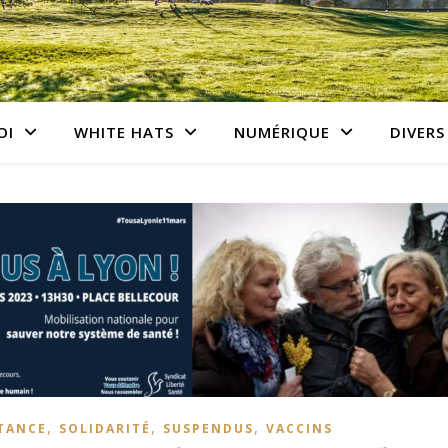
OI
WHITE HATS
NUMÉRIQUE
DIVERS
,
,
,
TANCE
SOLIDARITÉ
SUSPENDUS
VACCINS