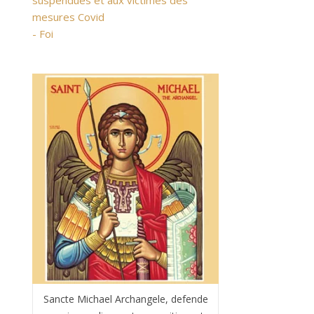
suspendues et aux victimes des
mesures Covid
- Foi
Sancte Michael Archangele, defende