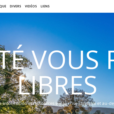
QUE
DIVERS
VIDÉOS
LIENS
ITÉ VOUS
LIBRES
é-information et ressources sur la crise sanitaire et au-de