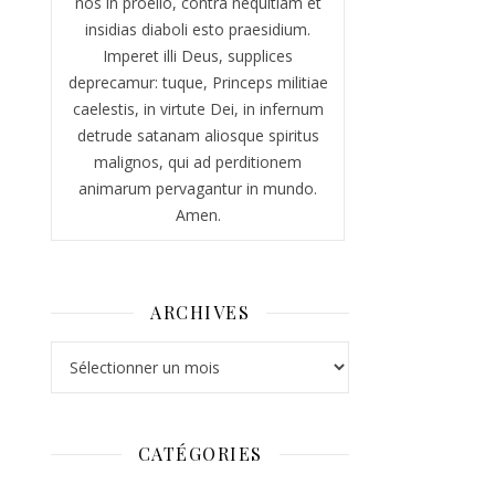
nos in proelio, contra nequitiam et
insidias diaboli esto praesidium.
Imperet illi Deus, supplices
deprecamur: tuque, Princeps militiae
caelestis, in virtute Dei, in infernum
detrude satanam aliosque spiritus
malignos, qui ad perditionem
animarum pervagantur in mundo.
Amen.
ARCHIVES
Archives
CATÉGORIES