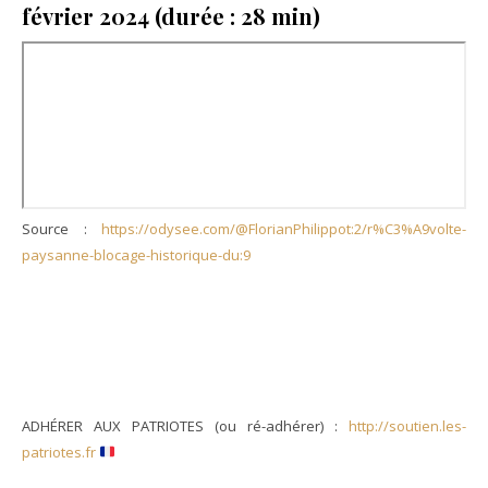
février 2024 (durée : 28 min)
Source :
https://odysee.com/@FlorianPhilippot:2/r%C3%A9volte-
paysanne-blocage-historique-du:9
ADHÉRER AUX PATRIOTES (ou ré-adhérer) :
http://soutien.les-
patriotes.fr