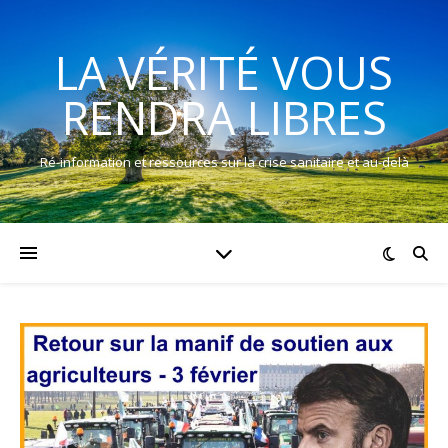
LA VÉRITÉ VOUS
RENDRA LIBRES
Ré-information et ressources sur la crise sanitaire et au-delà