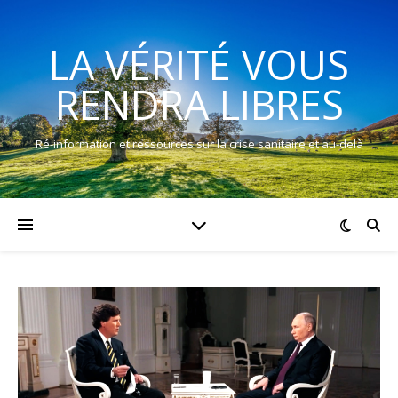
LA VÉRITÉ VOUS
RENDRA LIBRES
Ré-information et ressources sur la crise sanitaire et au-delà