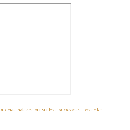
roiteMatinale:8/retour-sur-les-d%C3%A9clarations-de-la:0