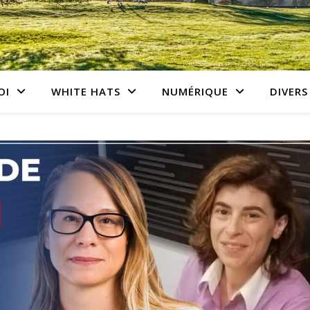
OI
WHITE HATS
NUMÉRIQUE
DIVERS