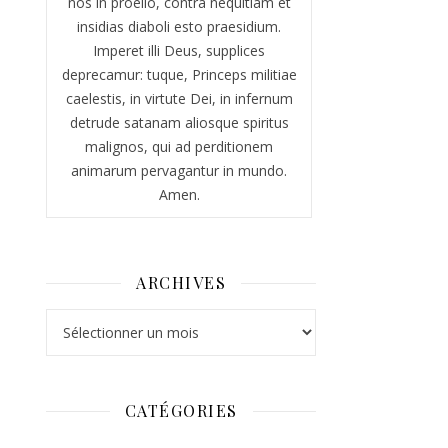
nos in proelio, contra nequitiam et
insidias diaboli esto praesidium.
Imperet illi Deus, supplices
deprecamur: tuque, Princeps militiae
caelestis, in virtute Dei, in infernum
detrude satanam aliosque spiritus
malignos, qui ad perditionem
animarum pervagantur in mundo.
Amen.
ARCHIVES
Archives
CATÉGORIES