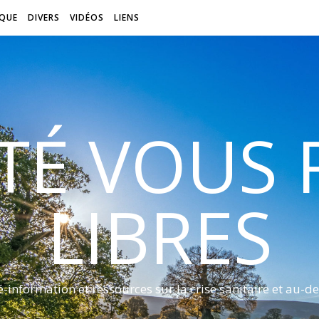
QUE
DIVERS
VIDÉOS
LIENS
ITÉ VOUS
LIBRES
é-information et ressources sur la crise sanitaire et au-de