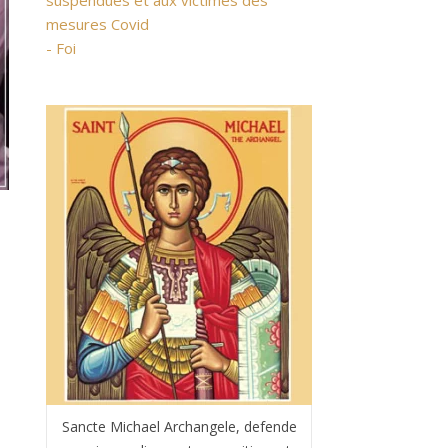
suspendues et aux victimes des
mesures Covid
- Foi
Sancte Michael Archangele, defende