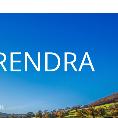
 RENDRA
là