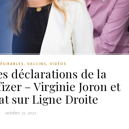
,
,
DÉSIRABLES
VACCINS
VIDÉOS
es déclarations de la
fizer – Virginie Joron et
at sur Ligne Droite
octobre 21, 2022