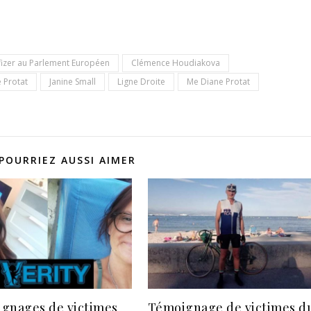
fizer au Parlement Européen
Clémence Houdiakova
 Protat
Janine Small
Ligne Droite
Me Diane Protat
POURRIEZ AUSSI AIMER
gnages de victimes
Témoignage de victimes d