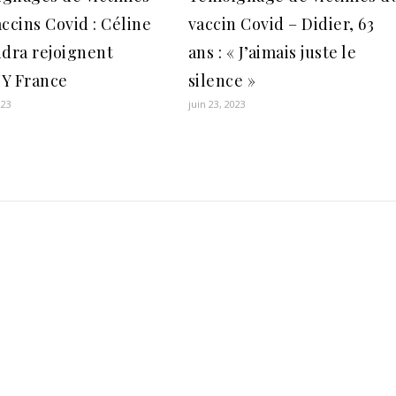
ccins Covid : Céline
vaccin Covid – Didier, 63
ndra rejoignent
ans : « J’aimais juste le
Y France
silence »
023
juin 23, 2023