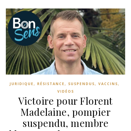
,
,
,
,
JURIDIQUE
RÉSISTANCE
SUSPENDUS
VACCINS
VIDÉOS
Victoire pour Florent
Madelaine, pompier
suspendu, membre