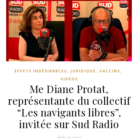
,
,
,
EFFETS INDÉSIRABLES
JURIDIQUE
VACCINS
VIDÉOS
Me Diane Protat,
représentante du collectif
“Les navigants libres”,
invitée sur Sud Radio
juin 17, 2022