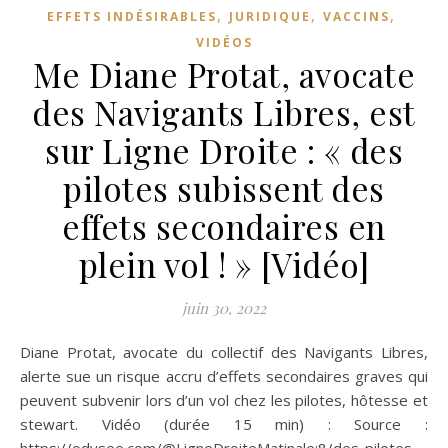
,
,
,
EFFETS INDÉSIRABLES
JURIDIQUE
VACCINS
VIDÉOS
Me Diane Protat, avocate
des Navigants Libres, est
sur Ligne Droite : « des
pilotes subissent des
effets secondaires en
plein vol ! » [Vidéo]
juin 30, 2022
Diane Protat, avocate du collectif des Navigants Libres,
alerte sue un risque accru d’effets secondaires graves qui
peuvent subvenir lors d’un vol chez les pilotes, hôtesse et
stewart. Vidéo (durée 15 min) : Source :
https://odysee.com/@LigneDroiteMatinale:8/des-pilotes-