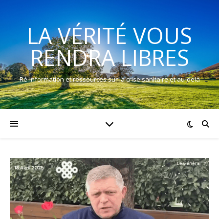
LA VÉRITÉ VOUS
RENDRA LIBRES
Ré-information et ressources sur la crise sanitaire et au-delà