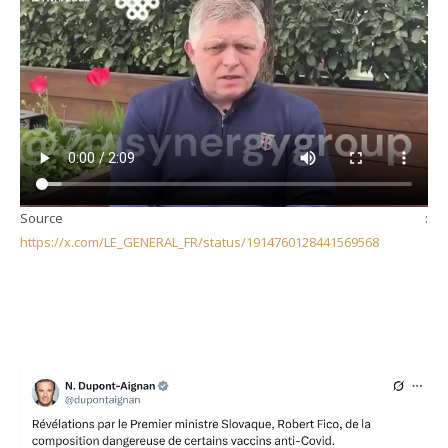
Source :
https://x.com/LE_GENERAL_FR/status/1914760128441569568