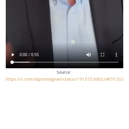
Source :
https://x.com/dupontaignan/status/1915732685248512020