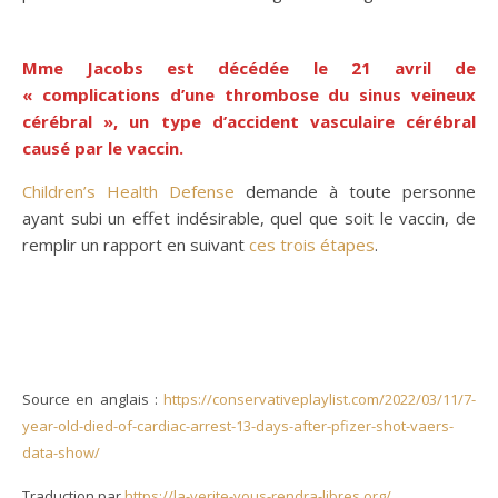
Mme Jacobs est décédée le 21 avril de
« complications d’une thrombose du sinus veineux
cérébral », un type d’accident vasculaire cérébral
causé par le vaccin.
Children’s Health Defense
demande à toute personne
ayant subi un effet indésirable, quel que soit le vaccin, de
remplir un rapport en suivant
ces trois étapes
.
Source en anglais :
https://conservativeplaylist.com/2022/03/11/7-
year-old-died-of-cardiac-arrest-13-days-after-pfizer-shot-vaers-
data-show/
Traduction par
https://la-verite-vous-rendra-libres.org/