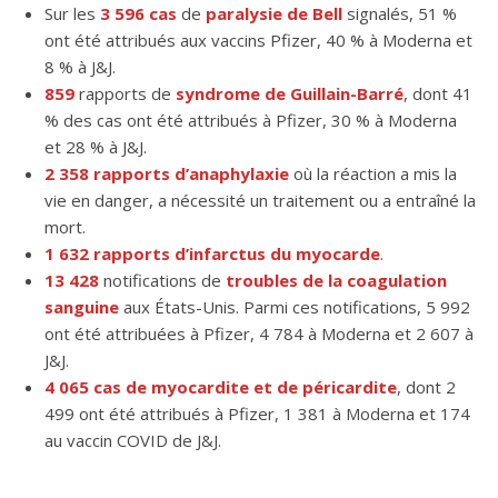
Sur les
3 596 cas
de
paralysie de Bell
signalés, 51 %
ont été attribués aux vaccins Pfizer, 40 % à Moderna et
8 % à J&J.
859
rapports de
syndrome de Guillain-Barré
, dont 41
% des cas ont été attribués à Pfizer, 30 % à Moderna
et 28 % à J&J.
2 358 rapports d’anaphylaxie
où la réaction a mis la
vie en danger, a nécessité un traitement ou a entraîné la
mort.
1 632 rapports d’infarctus du myocarde
.
13 428
notifications de
troubles de la coagulation
sanguine
aux États-Unis. Parmi ces notifications, 5 992
ont été attribuées à Pfizer, 4 784 à Moderna et 2 607 à
J&J.
4 065 cas de myocardite et de péricardite
, dont 2
499 ont été attribués à Pfizer, 1 381 à Moderna et 174
au vaccin COVID de J&J.