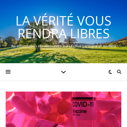
LA VÉRITÉ VOUS
RENDRA LIBRES
Ré-information et ressources sur la crise sanitaire et au-delà