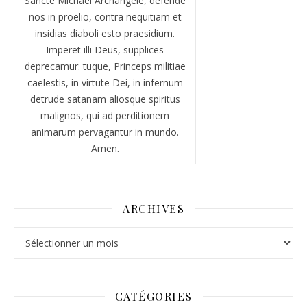
Sancte Michael Archangele, defende
nos in proelio, contra nequitiam et
insidias diaboli esto praesidium.
Imperet illi Deus, supplices
deprecamur: tuque, Princeps militiae
caelestis, in virtute Dei, in infernum
detrude satanam aliosque spiritus
malignos, qui ad perditionem
animarum pervagantur in mundo.
Amen.
ARCHIVES
Archives
CATÉGORIES