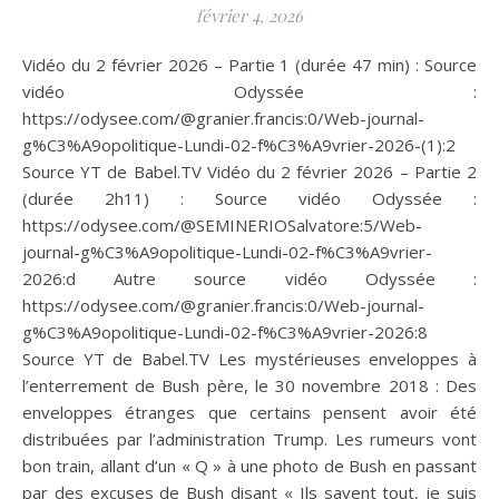
février 4, 2026
Vidéo du 2 février 2026 – Partie 1 (durée 47 min) : Source
vidéo Odyssée :
https://odysee.com/@granier.francis:0/Web-journal-
g%C3%A9opolitique-Lundi-02-f%C3%A9vrier-2026-(1):2
Source YT de Babel.TV Vidéo du 2 février 2026 – Partie 2
(durée 2h11) : Source vidéo Odyssée :
https://odysee.com/@SEMINERIOSalvatore:5/Web-
journal-g%C3%A9opolitique-Lundi-02-f%C3%A9vrier-
2026:d Autre source vidéo Odyssée :
https://odysee.com/@granier.francis:0/Web-journal-
g%C3%A9opolitique-Lundi-02-f%C3%A9vrier-2026:8
Source YT de Babel.TV Les mystérieuses enveloppes à
l’enterrement de Bush père, le 30 novembre 2018 : Des
enveloppes étranges que certains pensent avoir été
distribuées par l’administration Trump. Les rumeurs vont
bon train, allant d’un « Q » à une photo de Bush en passant
par des excuses de Bush disant « Ils savent tout, je suis