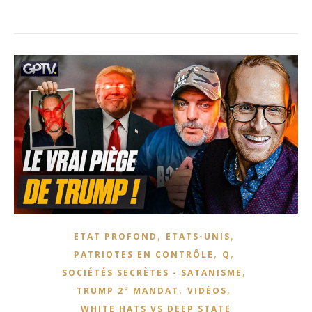
,
,
ETAT PROFOND
ETATS-UNIS
,
,
PATRIOTES EN CONTRÔLE
Q
,
SOCIÉTÉS SECRÈTES - SATANISME
,
,
TRUMP 2° MANDAT
VIDÉOS
WHITE HATS VS DEEP STATE