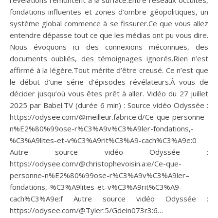
fondations influentes et zones d’ombre géopolitiques, un
système global commence à se fissurer.Ce que vous allez
entendre dépasse tout ce que les médias ont pu vous dire.
Nous évoquons ici des connexions méconnues, des
documents oubliés, des témoignages ignorés.Rien n’est
affirmé à la légère.Tout mérite d’être creusé. Ce n’est que
le début d’une série d’épisodes révélateurs.À vous de
décider jusqu’où vous êtes prêt à aller. Vidéo du 27 juillet
2025 par Babel.TV (durée 6 min) : Source vidéo Odyssée :
https://odysee.com/@meilleur.fabrice:d/Ce-que-personne-
n%E2%80%99ose-r%C3%A9v%C3%A9ler-fondations,-
%C3%A9lites-et-v%C3%A9rit%C3%A9-cach%C3%A9e:0
Autre source vidéo Odyssée :
https://odysee.com/@christophevoisin.a:e/Ce-que-
personne-n%E2%80%99ose-r%C3%A9v%C3%A9ler–
fondations,-%C3%A9lites-et-v%C3%A9rit%C3%A9-
cach%C3%A9e:f Autre source vidéo Odyssée :
https://odysee.com/@Tyler:5/Gdein073r3:6…