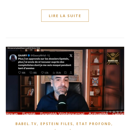
LIRE LA SUITE
,
,
,
BABEL.TV
EPSTEIN FILES
ETAT PROFOND