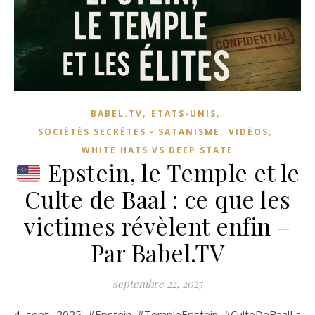
,
,
BABEL.TV
ETATS-UNIS
,
,
SOCIÉTÉS SECRÈTES - SATANISME
VIDÉOS
WHITE HATS VS DEEP STATE
Epstein, le Temple et le
Culte de Baal : ce que les
victimes révèlent enfin –
Par Babel.TV
septembre 22, 2025
4 sept. 2025 #Epstein #TempleEpstein #CulteDeBaalLa