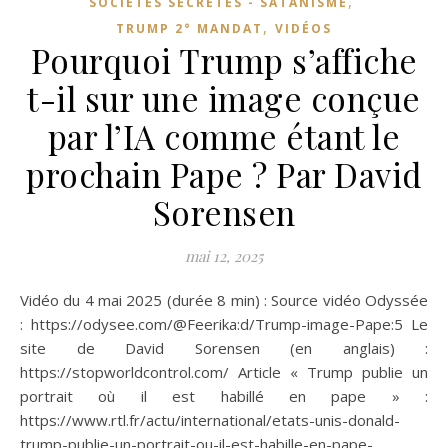
,
SOCIÉTÉS SECRÈTES - SATANISME
,
TRUMP 2° MANDAT
VIDÉOS
Pourquoi Trump s’affiche
t-il sur une image conçue
par l’IA comme étant le
prochain Pape ? Par David
Sorensen
mai 12, 2025
Vidéo du 4 mai 2025 (durée 8 min) : Source vidéo Odyssée
: https://odysee.com/@Feerika:d/Trump-image-Pape:5 Le
site de David Sorensen (en anglais) :
https://stopworldcontrol.com/ Article « Trump publie un
portrait où il est habillé en pape » :
https://www.rtl.fr/actu/international/etats-unis-donald-
trump-publie-un-portrait-ou-il-est-habille-en-pape-