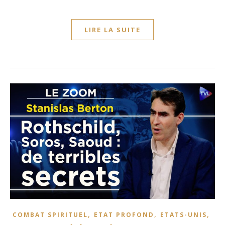
LIRE LA SUITE
,
,
,
COMBAT SPIRITUEL
ETAT PROFOND
ETATS-UNIS