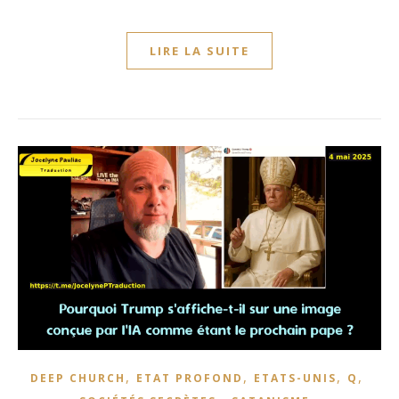
LIRE LA SUITE
,
,
,
,
DEEP CHURCH
ETAT PROFOND
ETATS-UNIS
Q