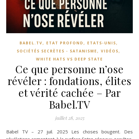
,
,
,
BABEL.TV
ETAT PROFOND
ETATS-UNIS
,
,
SOCIÉTÉS SECRÈTES - SATANISME
VIDÉOS
WHITE HATS VS DEEP STATE
Ce que personne n’ose
révéler : fondations, élites
et vérité cachée – Par
Babel.TV
juillet 28, 2025
Babel TV – 27 juil. 2025 Les choses bougent. Des
révélations remontent à la surface.Entre réseaux occultes,