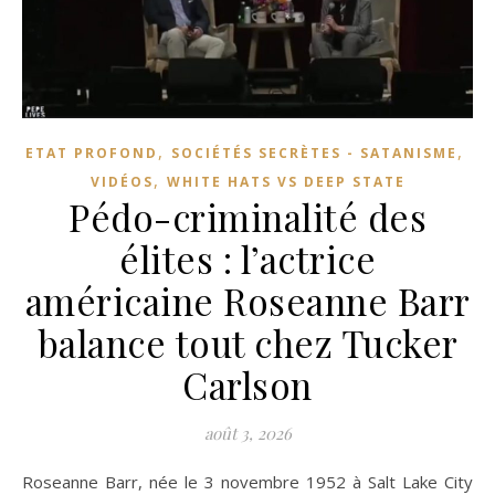
,
,
ETAT PROFOND
SOCIÉTÉS SECRÈTES - SATANISME
,
VIDÉOS
WHITE HATS VS DEEP STATE
Pédo-criminalité des
élites : l’actrice
américaine Roseanne Barr
balance tout chez Tucker
Carlson
août 3, 2026
Roseanne Barr, née le 3 novembre 1952 à Salt Lake City