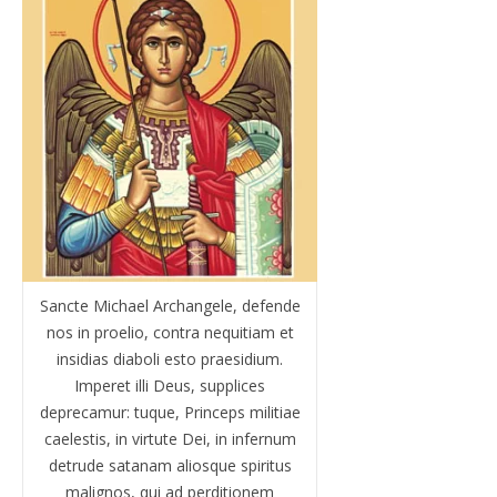
Sancte Michael Archangele, defende
nos in proelio, contra nequitiam et
insidias diaboli esto praesidium.
Imperet illi Deus, supplices
deprecamur: tuque, Princeps militiae
caelestis, in virtute Dei, in infernum
detrude satanam aliosque spiritus
malignos, qui ad perditionem