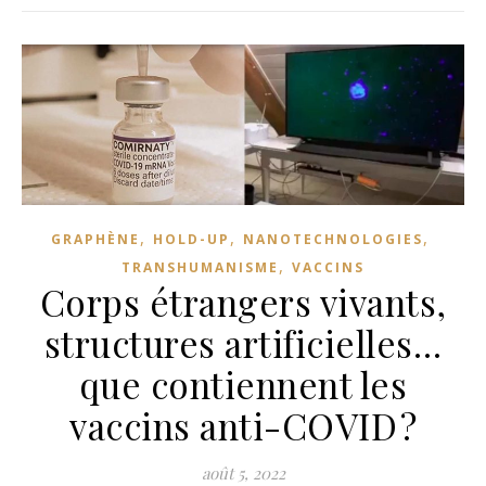
,
,
,
GRAPHÈNE
HOLD-UP
NANOTECHNOLOGIES
,
TRANSHUMANISME
VACCINS
Corps étrangers vivants,
structures artificielles…
que contiennent les
vaccins anti-COVID ?
août 5, 2022