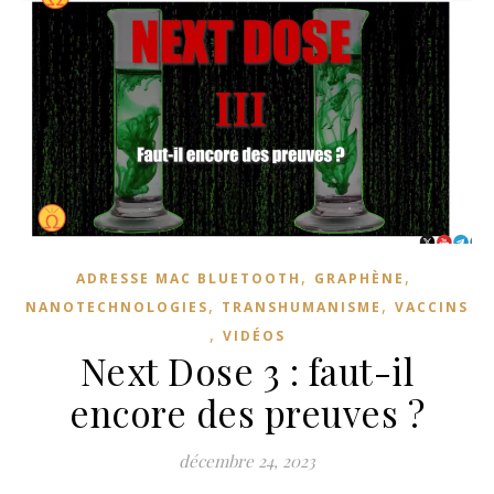
,
,
ADRESSE MAC BLUETOOTH
GRAPHÈNE
,
,
NANOTECHNOLOGIES
TRANSHUMANISME
VACCINS
,
VIDÉOS
Next Dose 3 : faut-il
encore des preuves ?
décembre 24, 2023