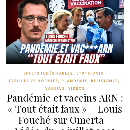
,
,
EFFETS INDÉSIRABLES
ETATS-UNIS
,
,
,
ÉVEILLÉS VS NORMIES
PLANDÉMIE
RÉSISTANCE
,
VACCINS
VIDÉOS
Pandémie et vaccins ARN :
« Tout était faux » – Louis
Fouché sur Omerta –