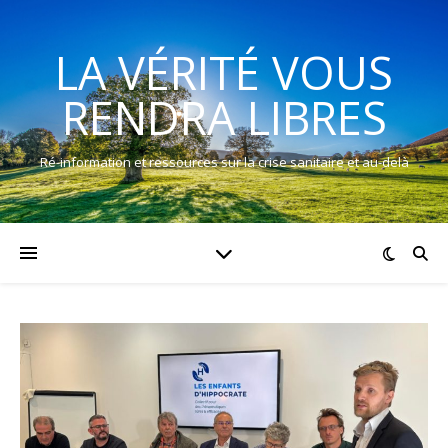
LA VÉRITÉ VOUS
RENDRA LIBRES
Ré-information et ressources sur la crise sanitaire et au-delà