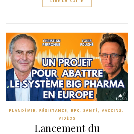
LIRE LA SUITE
,
,
,
,
,
PLANDÉMIE
RÉSISTANCE
RFK
SANTÉ
VACCINS
VIDÉOS
Lancement du