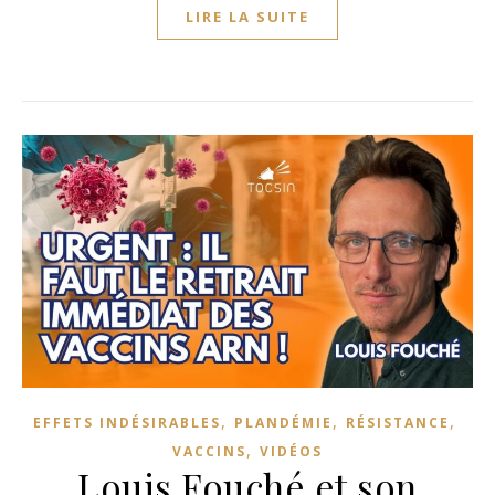
LIRE LA SUITE
,
,
,
EFFETS INDÉSIRABLES
PLANDÉMIE
RÉSISTANCE
,
VACCINS
VIDÉOS
Louis Fouché et son