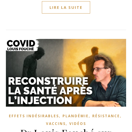
LIRE LA SUITE
,
,
,
EFFETS INDÉSIRABLES
PLANDÉMIE
RÉSISTANCE
,
VACCINS
VIDÉOS