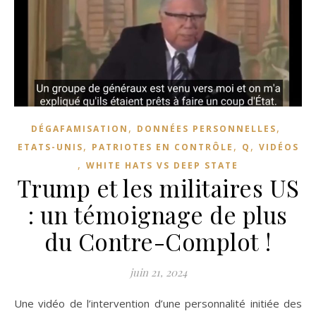
,
,
DÉGAFAMISATION
DONNÉES PERSONNELLES
,
,
,
ETATS-UNIS
PATRIOTES EN CONTRÔLE
Q
VIDÉOS
,
WHITE HATS VS DEEP STATE
Trump et les militaires US
: un témoignage de plus
du Contre-Complot !
juin 21, 2024
Une vidéo de l’intervention d’une personnalité initiée des