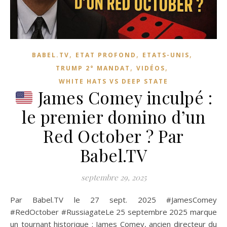
,
,
,
BABEL.TV
ETAT PROFOND
ETATS-UNIS
,
,
TRUMP 2° MANDAT
VIDÉOS
WHITE HATS VS DEEP STATE
James Comey inculpé :
le premier domino d’un
Red October ? Par
Babel.TV
septembre 29, 2025
Par Babel.TV le 27 sept. 2025 #JamesComey
#RedOctober #RussiagateLe 25 septembre 2025 marque
un tournant historique : James Comey, ancien directeur du