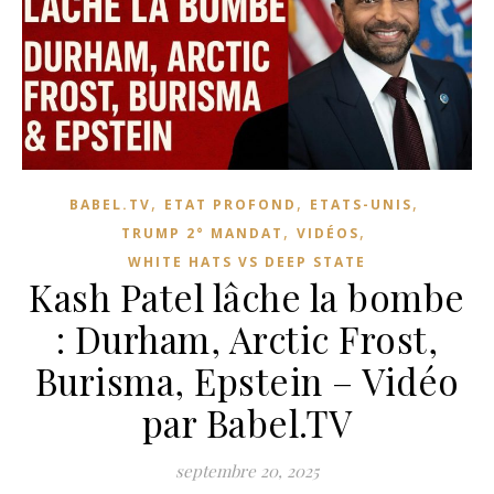
,
,
,
BABEL.TV
ETAT PROFOND
ETATS-UNIS
,
,
TRUMP 2° MANDAT
VIDÉOS
WHITE HATS VS DEEP STATE
Kash Patel lâche la bombe
: Durham, Arctic Frost,
Burisma, Epstein – Vidéo
par Babel.TV
septembre 20, 2025