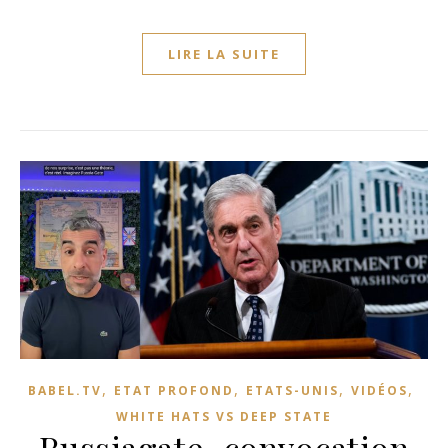
LIRE LA SUITE
,
,
,
,
BABEL.TV
ETAT PROFOND
ETATS-UNIS
VIDÉOS
WHITE HATS VS DEEP STATE
Russiagate, convocation