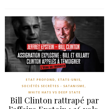
,
,
ETAT PROFOND
ETATS-UNIS
,
SOCIÉTÉS SECRÈTES - SATANISME
WHITE HATS VS DEEP STATE
Bill Clinton rattrapé par