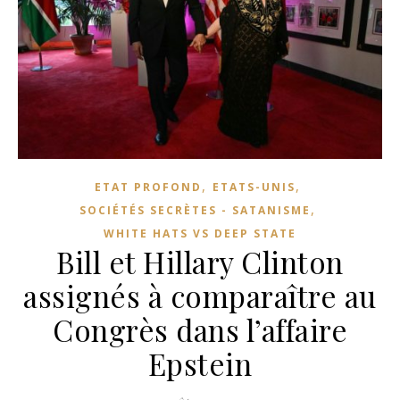
,
,
ETAT PROFOND
ETATS-UNIS
,
SOCIÉTÉS SECRÈTES - SATANISME
WHITE HATS VS DEEP STATE
Bill et Hillary Clinton
assignés à comparaître au
Congrès dans l’affaire
Epstein