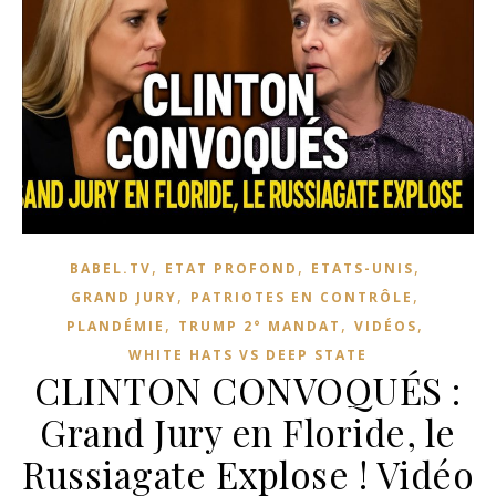
,
,
,
BABEL.TV
ETAT PROFOND
ETATS-UNIS
,
,
GRAND JURY
PATRIOTES EN CONTRÔLE
,
,
,
PLANDÉMIE
TRUMP 2° MANDAT
VIDÉOS
WHITE HATS VS DEEP STATE
CLINTON CONVOQUÉS :
Grand Jury en Floride, le
Russiagate Explose ! Vidéo