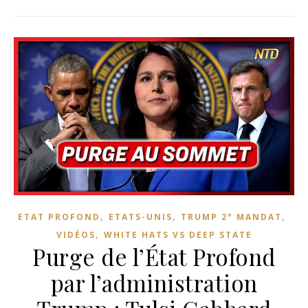
,
,
,
ETAT PROFOND
ETATS-UNIS
TRUMP 2° MANDAT
,
VIDÉOS
WHITE HATS VS DEEP STATE
Purge de l’État Profond
par l’administration