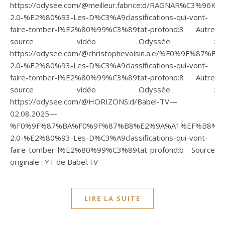
https://odysee.com/@meilleur.fabrice:d/RAGNAR%C3%96K-
2.0-%E2%80%93-Les-D%C3%A9classifications-qui-vont-
faire-tomber-l%E2%80%99%C3%89tat-profond:3 Autre
source vidéo Odyssée :
https://odysee.com/@christophevoisin.a:e/%F0%9F
2.0-%E2%80%93-Les-D%C3%A9classifications-qui-vont-
faire-tomber-l%E2%80%99%C3%89tat-profond:8 Autre
source vidéo Odyssée :
https://odysee.com/@HORIZONS:d/Babel-TV—
02.08.2025—
%F0%9F%87%BA%F0%9F%87%B8%E2%9A%A1%EF%B8%8F
2.0-%E2%80%93-Les-D%C3%A9classifications-qui-vont-
faire-tomber-l%E2%80%99%C3%89tat-profond:b Source
originale : YT de Babel.TV
LIRE LA SUITE