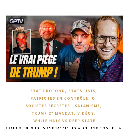
,
,
ETAT PROFOND
ETATS-UNIS
,
,
PATRIOTES EN CONTRÔLE
Q
,
SOCIÉTÉS SECRÈTES - SATANISME
,
,
TRUMP 2° MANDAT
VIDÉOS
WHITE HATS VS DEEP STATE