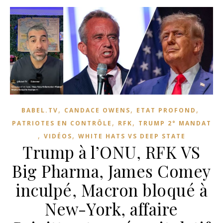
,
,
,
BABEL.TV
CANDACE OWENS
ETAT PROFOND
,
,
PATRIOTES EN CONTRÔLE
RFK
TRUMP 2° MANDAT
,
,
VIDÉOS
WHITE HATS VS DEEP STATE
Trump à l’ONU, RFK VS
Big Pharma, James Comey
inculpé, Macron bloqué à
New-York, affaire