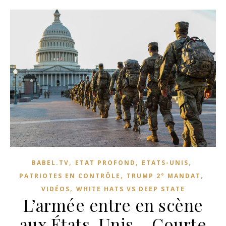
,
,
,
BABEL.TV
ETAT PROFOND
ETATS-UNIS
,
,
PATRIOTES EN CONTRÔLE
TRUMP 2° MANDAT
,
VIDÉOS
WHITE HATS VS DEEP STATE
L’armée entre en scène
aux États-Unis – Courte