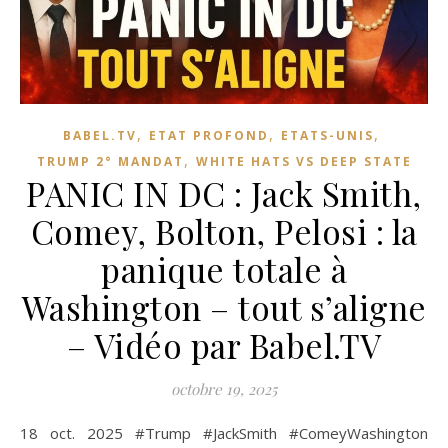
,
,
,
BABEL.TV
ETAT PROFOND
ETATS-UNIS
,
TRUMP 2° MANDAT
WHITE HATS VS DEEP STATE
PANIC IN DC : Jack Smith,
Comey, Bolton, Pelosi : la
panique totale à
Washington – tout s’aligne
– Vidéo par Babel.TV
octobre 19, 2025
18 oct. 2025 #Trump #JackSmith #ComeyWashington