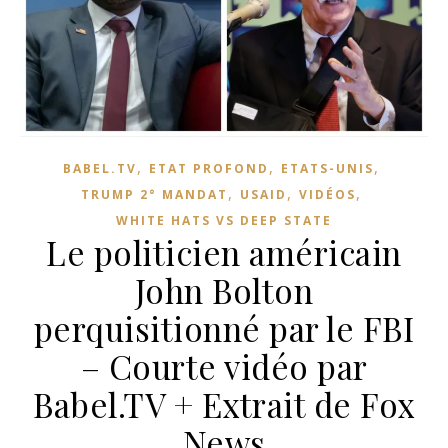
,
,
,
BABEL.TV
ETAT PROFOND
ETATS-UNIS
,
,
,
TRUMP 2° MANDAT
USAID
VIDÉOS
WHITE HATS VS DEEP STATE
Le politicien américain
John Bolton
perquisitionné par le FBI
– Courte vidéo par
Babel.TV + Extrait de Fox
News