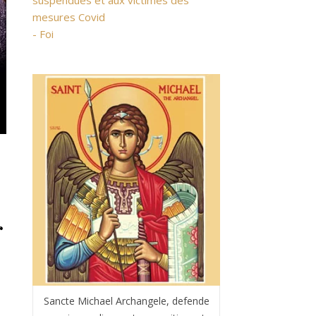
suspendues et aux victimes des
mesures Covid
- Foi
r
Sancte Michael Archangele, defende