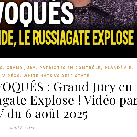
,
,
,
,
S
GRAND JURY
PATRIOTES EN CONTRÔLE
PLANDÉMIE
,
,
VIDÉOS
WHITE HATS VS DEEP STATE
QUÉS : Grand Jury en
agate Explose ! Vidéo pa
V du 6 août 2025
août 6, 2025