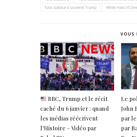
Tulsi Gabbard soutient Trump
White Hats VS Dee
VOUS 
BBC, Trump et le récit
Le po
caché du 6 janvier : quand
John 
les médias réécrivent
par l
l’Histoire – Vidéo par
par B