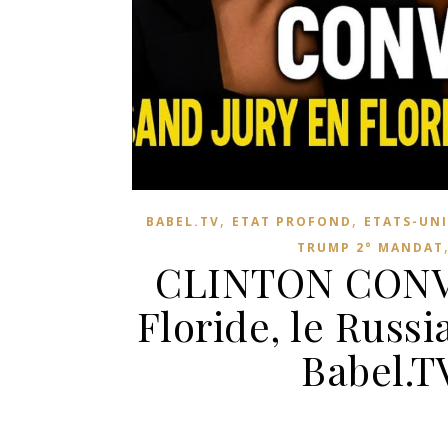
,
,
BABEL.TV
ETAT PROFOND
ETATS-UNI
TRUMP 2° MANDAT
CLINTON CONVO
Floride, le Russi
Babel.T