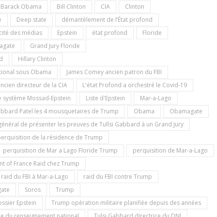
Barack Obama
Bill Clinton
CIA
Clinton
e
Deep state
démantèlement de l’État profond
cité des médias
Epstein
état profond
Floride
iagate
Grand Jury Floride
nd
Hillary Clinton
ational sous Obama
James Comey ancien patron du FBI
ncien directeur de la CIA
L'état Profond a orchestré le Covid-19
e système Mossad-Epstein
Liste d'Epstein
Mar-a-Lago
bbard Patel les 4 mousquetaires de Trump
Obama
Obamagate
néral de présenter les preuves de Tullsi Gabbard à un Grand Jury
erquisition de la résidence de Trump
perquisition de Mar a Lago Floride Trump
perquisition de Mar-a-Lago
nt of France Raid chez Trump
raid du FBI à Mar-a-Lago
raid du FBI contre Trump
gate
Soros
Trump
ssier Epstein
Trump opération militaire planifiée depuis des années
ce du renseignement national
Tulsi Gabbard directrice du DNI