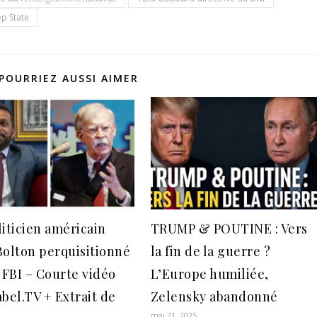
p State
POURRIEZ AUSSI AIMER
liticien américain
TRUMP & POUTINE : Vers
Bolton perquisitionné
la fin de la guerre ?
e FBI – Courte vidéo
L’Europe humiliée,
abel.TV + Extrait de
Zelensky abandonné
mai 21, 2025