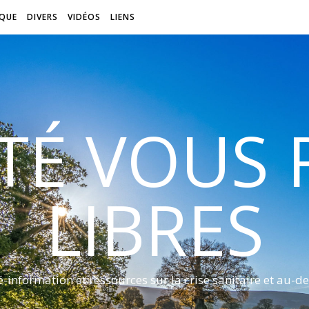
QUE
DIVERS
VIDÉOS
LIENS
ITÉ VOUS
LIBRES
é-information et ressources sur la crise sanitaire et au-de