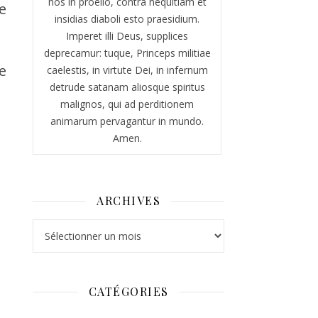
nos in proelio, contra nequitiam et
e
insidias diaboli esto praesidium.
Imperet illi Deus, supplices
deprecamur: tuque, Princeps militiae
e
caelestis, in virtute Dei, in infernum
detrude satanam aliosque spiritus
malignos, qui ad perditionem
animarum pervagantur in mundo.
Amen.
ARCHIVES
Archives
CATÉGORIES