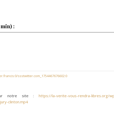
min) :
r.francis:0/ssstwitter.com_1754467676602:0
 sur notre site :
https://la-verite-vous-rendra-libres.org/w
ury-clinton.mp4