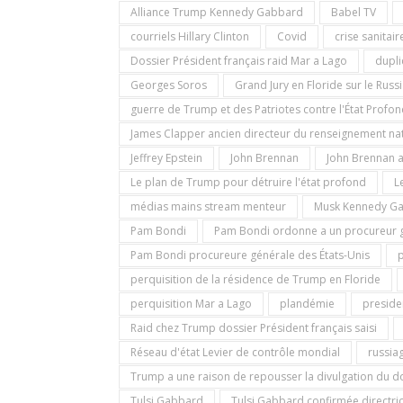
Alliance Trump Kennedy Gabbard
Babel TV
courriels Hillary Clinton
Covid
crise sanitair
Dossier Président français raid Mar a Lago
dupli
Georges Soros
Grand Jury en Floride sur le Russ
guerre de Trump et des Patriotes contre l'État Profo
James Clapper ancien directeur du renseignement n
Jeffrey Epstein
John Brennan
John Brennan a
Le plan de Trump pour détruire l'état profond
L
médias mains stream menteur
Musk Kennedy Ga
Pam Bondi
Pam Bondi ordonne a un procureur gé
Pam Bondi procureure générale des États-Unis
p
perquisition de la résidence de Trump en Floride
perquisition Mar a Lago
plandémie
preside
Raid chez Trump dossier Président français saisi
Réseau d'état Levier de contrôle mondial
russia
Trump a une raison de repousser la divulgation du do
Tulsi Gabbard
Tulsi Gabbard confirmée directri