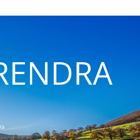
 RENDRA
là