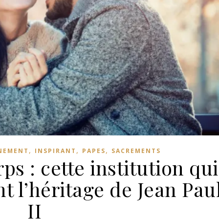
,
,
,
GNEMENT
INSPIRANT
PAPES
SACREMENTS
s : cette institution qui
t l’héritage de Jean Pau
II