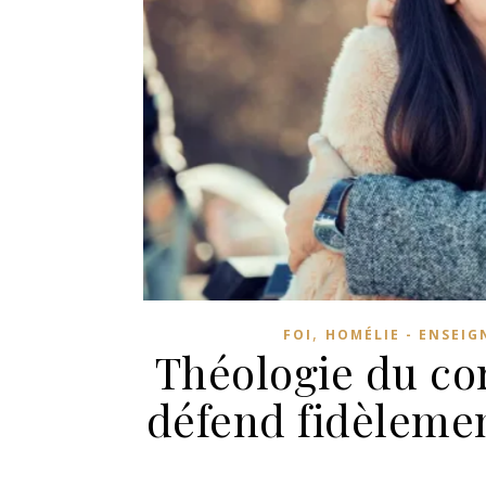
,
FOI
HOMÉLIE - ENSEI
Théologie du corp
défend fidèlemen