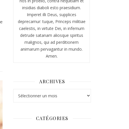
nos in proelio, contra nequitiam et
insidias diaboli esto praesidium.
Imperet illi Deus, supplices
ce
deprecamur: tuque, Princeps militiae
caelestis, in virtute Dei, in infernum
detrude satanam aliosque spiritus
malignos, qui ad perditionem
animarum pervagantur in mundo.
Amen.
ARCHIVES
Archives
CATÉGORIES