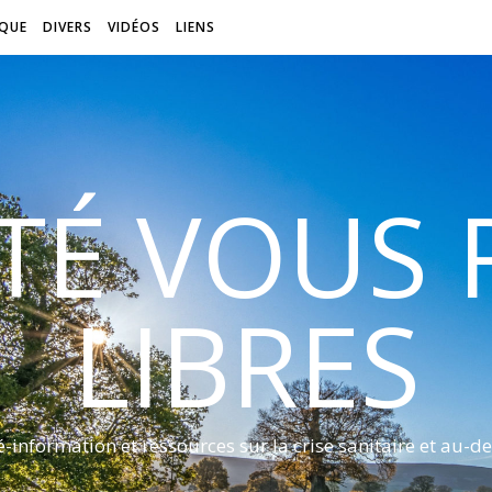
QUE
DIVERS
VIDÉOS
LIENS
ITÉ VOUS
LIBRES
é-information et ressources sur la crise sanitaire et au-de