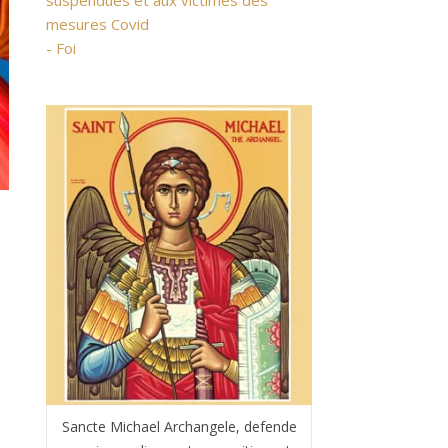
suspendues et aux victimes des
mesures Covid
- Foi
s
Sancte Michael Archangele, defende