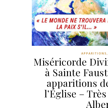
APPARITIONS
Miséricorde Divin
à Sainte Faust
apparitions d
l’Église – Trè
Albe