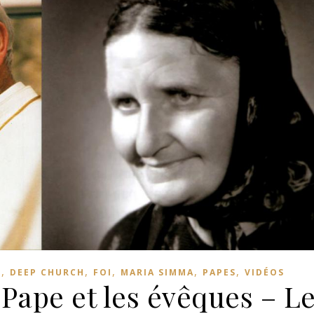
,
,
,
,
,
L
DEEP CHURCH
FOI
MARIA SIMMA
PAPES
VIDÉOS
Pape et les évêques – L