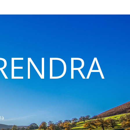
 RENDRA
là