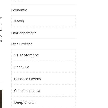
Economie
ge
Krash
nt
 à
Environnement
»,
es
Etat Profond
11 septembre
Babel.TV
Candace Owens
Contrôle mental
Deep Church