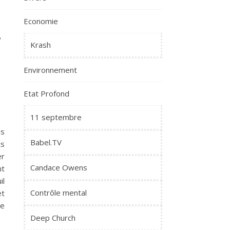
Economie
r
Krash
Environnement
Etat Profond
11 septembre
es
Babel.TV
ts
er
Candace Owens
nt
il
Contrôle mental
et
re
Deep Church