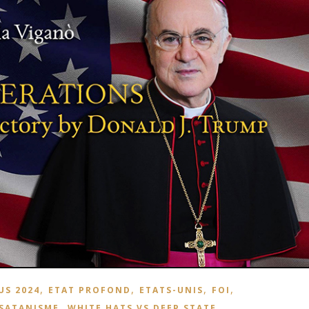
,
,
,
,
US 2024
ETAT PROFOND
ETATS-UNIS
FOI
,
 SATANISME
WHITE HATS VS DEEP STATE