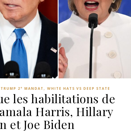
,
,
TRUMP 2° MANDAT
WHITE HATS VS DEEP STATE
 les habilitations de
amala Harris, Hillary
n et Joe Biden