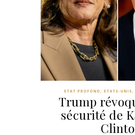
,
ETAT PROFOND
ETATS-UNIS
Trump révoque
sécurité de K
Clinto