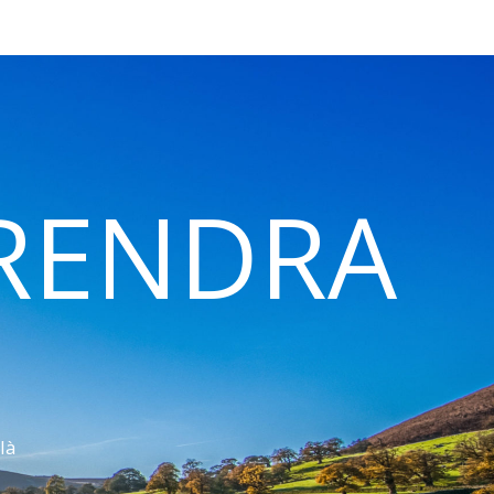
 RENDRA
là