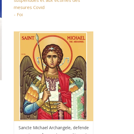
suspendues et aux victimes des
mesures Covid
- Foi
Sancte Michael Archangele, defende