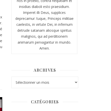
nos in proelio, contra nequitiam et
insidias diaboli esto praesidium.
Imperet illi Deus, supplices
ux
deprecamur: tuque, Princeps militiae
r.
caelestis, in virtute Dei, in infernum
né
detrude satanam aliosque spiritus
de
malignos, qui ad perditionem
de
animarum pervagantur in mundo.
lu
Amen.
ARCHIVES
Archives
CATÉGORIES