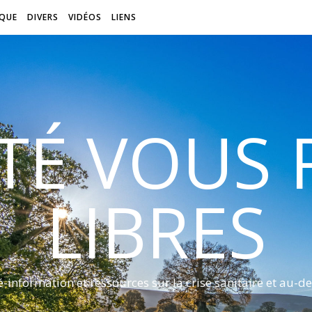
QUE
DIVERS
VIDÉOS
LIENS
ITÉ VOUS
LIBRES
é-information et ressources sur la crise sanitaire et au-de