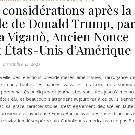
 considérations après la
ale de Donald Trump, pa
a Viganò, Ancien Nonce
x États-Unis d’Amérique
novembre 14, 2024
ille des élections présidentielles américaines, l’arrogance d
 et dans toutes les nations vassales a atteint des somme
 personnalités publiques et journalistes sont allés jusqu’à menac
était élu, et beaucoup s’attendent aujourd’hui à ce qu’ils tienne
c sa grâce caractéristique, s’est également déplacé en fauteu
cale sorosienne et avorteuse Emma Bonino avec des roses blanches 
e invitation désespérée aux Catholiques américains à ne pas êt