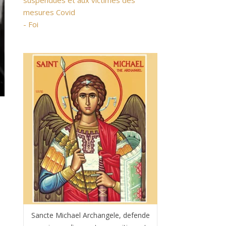
suspendues et aux victimes des
mesures Covid
- Foi
Sancte Michael Archangele, defende