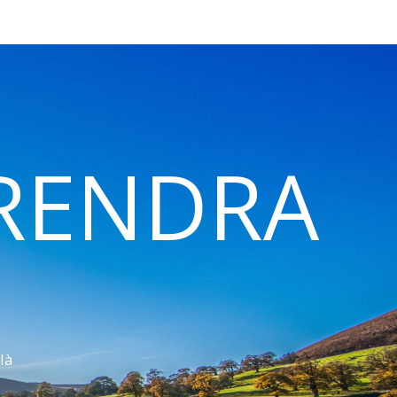
 RENDRA
là