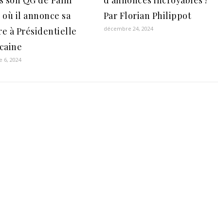
s son QG de Palm
d’annonces incroyables !
 où il annonce sa
Par Florian Philippot
décembre 24, 2024
re à Présidentielle
caine
 6, 2024