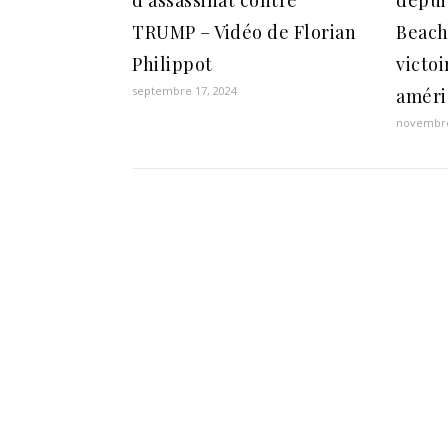
d’assassinat contre
depui
TRUMP – Vidéo de Florian
Beach
Philippot
victoi
septembre 17, 2024
améri
novembre