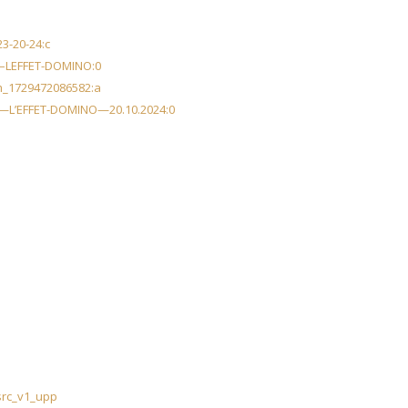
3-20-24:
c
c–LEFFET-DOMINO:0
om_1729472086582:a
—L’EFFET-DOMINO—20.10.2024:0
src_v1_upp