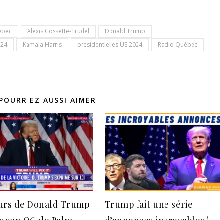
ébec
Alexis Cossette-Trudel
Donald Trump
024
Kamala Harris
présidentielles US 2024
Radio Québec
POURRIEZ AUSSI AIMER
urs de Donald Trump
Trump fait une série