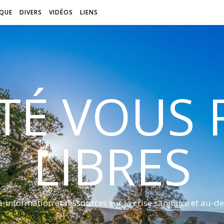
QUE
DIVERS
VIDÉOS
LIENS
ITÉ VOUS
LIBRES
é-information et ressources sur la crise sanitaire et au-de