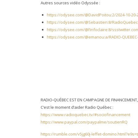
Autres sources vidéo Odyssée :
https://odysee.com/@DavidPoitou:2/2024-10-20-2
https://odysee.com/@Sebastien:8/RadioQuebe
https://odysee.com/@l’infoclaire:8/ssstwitter.c
https://odysee.com/@emanou:a/RADIO-QUEBEC
RADIO-QUÉBEC EST EN CAMPAGNE DE FINANCEMENT,
C’est le moment d’aider Radio Québec :
https://www.radioquebec.tv/#sociofinancement
https://www.paypal.com/paypalme/soutienRQ
https://rumble.com/v5jg60j-leffet-domino.html?e9s=