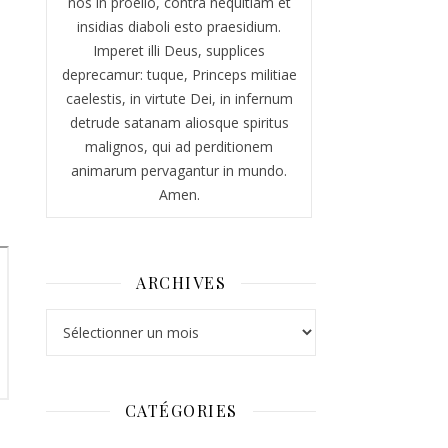
nos in proelio, contra nequitiam et
insidias diaboli esto praesidium.
Imperet illi Deus, supplices
deprecamur: tuque, Princeps militiae
caelestis, in virtute Dei, in infernum
detrude satanam aliosque spiritus
malignos, qui ad perditionem
animarum pervagantur in mundo.
Amen.
ARCHIVES
Archives
CATÉGORIES