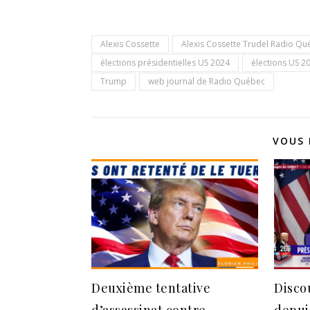
Alexis Cossette
Alexis Cossette Trudel Radio Qu
élections présidentielles US 2024
élections US 2
Trump
web journal de Radio Québec
VOUS 
Deuxième tentative
Disco