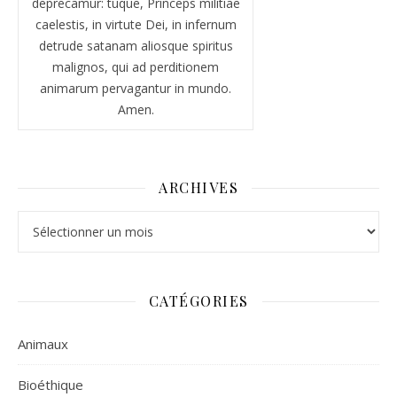
deprecamur: tuque, Princeps militiae
caelestis, in virtute Dei, in infernum
detrude satanam aliosque spiritus
malignos, qui ad perditionem
animarum pervagantur in mundo.
Amen.
ARCHIVES
Archives
CATÉGORIES
Animaux
Bioéthique