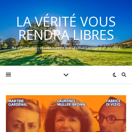
LA VÉRITÉ VOUS
RENDRA LIBRES
Ré-information et ressources sur la crise sanitaire et au-delà