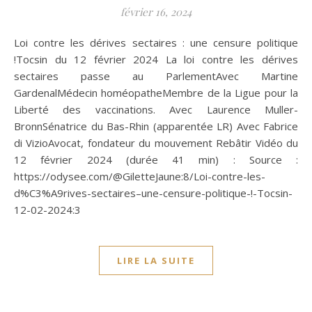
février 16, 2024
Loi contre les dérives sectaires : une censure politique
!Tocsin du 12 février 2024 La loi contre les dérives
sectaires passe au ParlementAvec Martine
GardenalMédecin homéopatheMembre de la Ligue pour la
Liberté des vaccinations. Avec Laurence Muller-
BronnSénatrice du Bas-Rhin (apparentée LR) Avec Fabrice
di VizioAvocat, fondateur du mouvement Rebâtir Vidéo du
12 février 2024 (durée 41 min) : Source :
https://odysee.com/@GiletteJaune:8/Loi-contre-les-
d%C3%A9rives-sectaires–une-censure-politique-!-Tocsin-
12-02-2024:3
LIRE LA SUITE