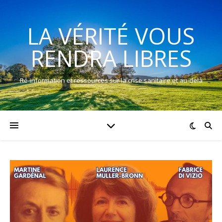
LA VÉRITÉ VOUS
RENDRA LIBRES
Ré-information et ressources sur la crise sanitaire et au-delà