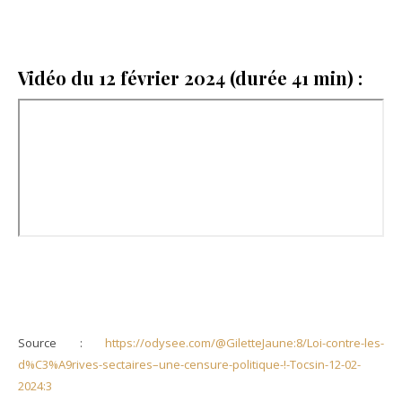
Vidéo du 12 février 2024 (durée 41 min) :
Source :
https://odysee.com/@GiletteJaune:8/Loi-contre-les-
d%C3%A9rives-sectaires–une-censure-politique-!-Tocsin-12-02-
2024:3