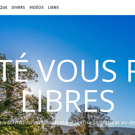
QUE
DIVERS
VIDÉOS
LIENS
ITÉ VOUS
LIBRES
é-information et ressources sur la crise sanitaire et au-de