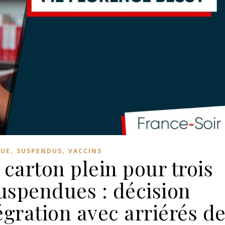
,
,
QUE
SUSPENDUS
VACCINS
carton plein pour trois
uspendues : décision
égration avec arriérés d