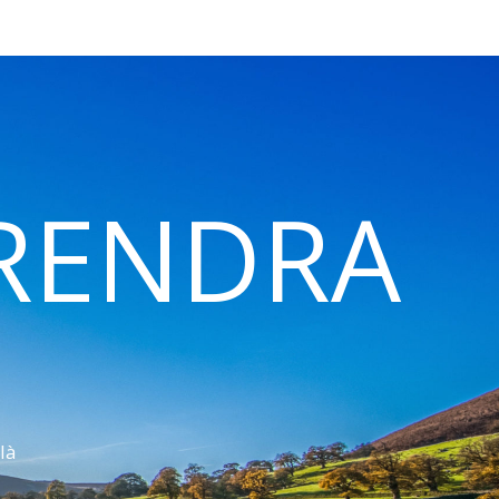
 RENDRA
là