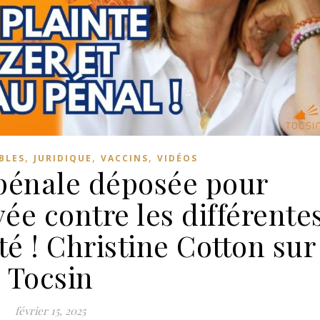
,
,
,
BLES
JURIDIQUE
VACCINS
VIDÉOS
 pénale déposée pour
ée contre les différente
té ! Christine Cotton sur
Tocsin
février 15, 2025