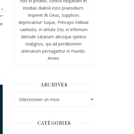
nos in proelio, contra nequitiam et
insidias diaboli esto praesidium.
 !
Imperet illi Deus, supplices
?”
deprecamur: tuque, Princeps militiae
de
caelestis, in virtute Dei, in infernum
detrude satanam aliosque spiritus
malignos, qui ad perditionem
animarum pervagantur in mundo.
Amen.
ARCHIVES
Archives
CATÉGORIES