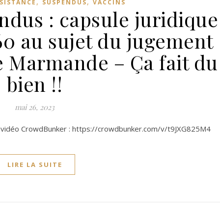
,
,
SISTANCE
SUSPENDUS
VACCINS
ndus : capsule juridique
60 au sujet du jugement
 Marmande – Ça fait du
bien !!
mai 26, 2023
ce vidéo CrowdBunker : https://crowdbunker.com/v/t9JXG825M4
LIRE LA SUITE