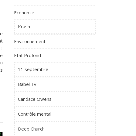
Economie
Krash
le
nt
Environnement
PH
Etat Profond
de
du
11 septembre
is
Babel.TV
Candace Owens
Contrôle mental
Deep Church