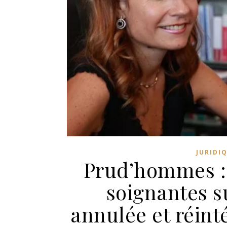
JURIDI
Prud’hommes : 
soignantes s
annulée et réint