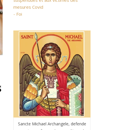
suspendues et aux victimes des
mesures Covid
- Foi
s
Sancte Michael Archangele, defende