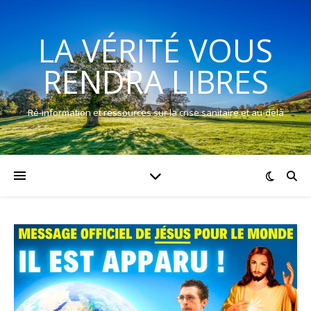
LA VÉRITÉ VOUS
RENDRA LIBRES
Ré-information et ressources sur la crise sanitaire et au-delà