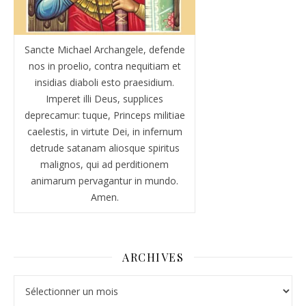
Sancte Michael Archangele, defende
nos in proelio, contra nequitiam et
insidias diaboli esto praesidium.
Imperet illi Deus, supplices
deprecamur: tuque, Princeps militiae
caelestis, in virtute Dei, in infernum
detrude satanam aliosque spiritus
malignos, qui ad perditionem
animarum pervagantur in mundo.
Amen.
ARCHIVES
Archives