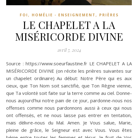
,
,
FOI
HOMÉLIE - ENSEIGNEMENT
PRIÈRES
LE CHAPELET A LA
MISÉRICORDE DIVINE
avril 7, 2024
Source : https://www.soeurfaustine.fr LE CHAPELET A LA
MISÉRICORDE DIVINE (on récite les prières suivantes sur
un chapelet ordinaire) Au début: Notre Père qui es aux
cieux, que Ton Nom soit sanctifiė, que Ton Règne vienne,
que Ta volontė soit faite sur la terre comme au ciel. Donne-
nous aujourd’hui notre pain de ce jour, pardonne-nous nos
offenses comme nous pardonnons aussi à ceux qui nous
ont offensės, et ne nous laisse pas entrer en tentation,
mais dėlivre-nous du Mal. Amen. Je Vous salue, Marie,
pleine de grâce, le Seigneur est avec Vous. Vous êtes
bénie entre toutes les femmes et Jésus, le fruit de Vos