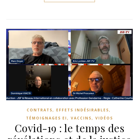
,
,
CONTRATS
EFFETS INDÉSIRABLES
,
,
TÉMOIGNAGES EI
VACCINS
VIDÉOS
Covid-19 : le temps des