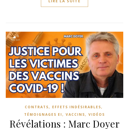
LIRE LA SUITE
,
,
CONTRATS
EFFETS INDÉSIRABLES
,
,
TÉMOIGNAGES EI
VACCINS
VIDÉOS
Révélations : Marc Doyer