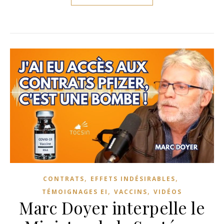
,
,
CONTRATS
EFFETS INDÉSIRABLES
,
,
TÉMOIGNAGES EI
VACCINS
VIDÉOS
Marc Doyer interpelle le