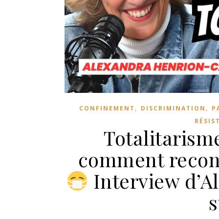
,
,
CONFINEMENT
DISCRIMINATION
P
RÉSIS
Totalitarism
comment recons
Interview d’
s