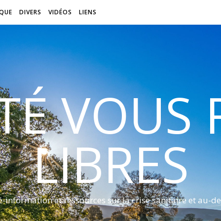
QUE
DIVERS
VIDÉOS
LIENS
ITÉ VOUS
LIBRES
é-information et ressources sur la crise sanitaire et au-de