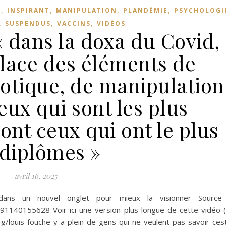
,
,
,
,
S
INSPIRANT
MANIPULATION
PLANDÉMIE
PSYCHOLOGI
,
,
,
SUSPENDUS
VACCINS
VIDÉOS
« dans la doxa du Covid,
place des éléments de
otique, de manipulation
eux qui sont les plus
sont ceux qui ont le plus
 diplômes »
avril 16, 2025
dans un nouvel onglet pour mieux la visionner Source
991140155628 Voir ici une version plus longue de cette vidéo 
org/louis-fouche-y-a-plein-de-gens-qui-ne-veulent-pas-savoir-ces