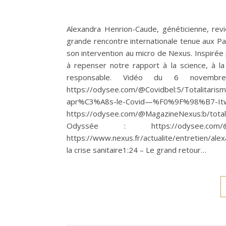
Alexandra Henrion-Caude, généticienne, revi
grande rencontre internationale tenue aux Pa
son intervention au micro de Nexus. Inspirée p
à repenser notre rapport à la science, à la 
responsable. Vidéo du 6 novemb
https://odysee.com/@Covidbel:5/Totalitari
apr%C3%A8s-le-Covid—%F0%9F%98%B7-Itw
https://odysee.com/@MagazineNexus:b/tota
Odyssée : https://odysee.co
https://www.nexus.fr/actualite/entretien/alex
la crise sanitaire1:24 – Le grand retour…