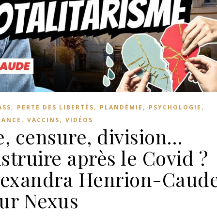
,
,
,
,
ASS
PERTE DES LIBERTÉS
PLANDÉMIE
PSYCHOLOGIE
,
,
TANCE
VACCINS
VIDÉOS
e, censure, division…
truire après le Covid ?
Alexandra Henrion-Caud
ur Nexus