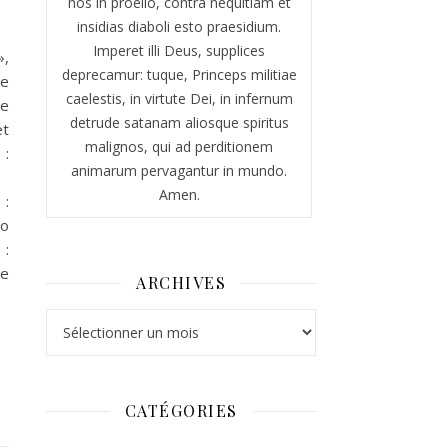
nos in proelio, contra nequitiam et
insidias diaboli esto praesidium.
Imperet illi Deus, supplices
»,
deprecamur: tuque, Princeps militiae
de
caelestis, in virtute Dei, in infernum
te
detrude satanam aliosque spiritus
et
malignos, qui ad perditionem
:
animarum pervagantur in mundo.
Amen.
 :
éo
:
de
ARCHIVES
Archives
CATÉGORIES