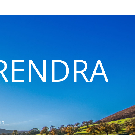
 RENDRA
là