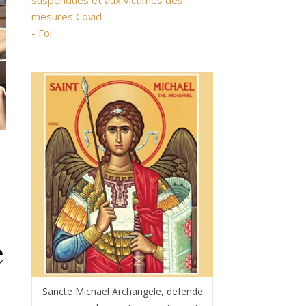
suspendues et aux victimes des
mesures Covid
- Foi
e
Sancte Michael Archangele, defende