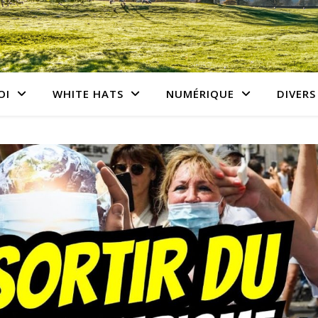
OI
WHITE HATS
NUMÉRIQUE
DIVERS