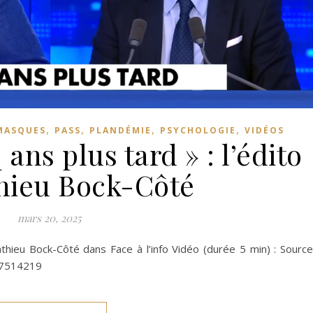
,
,
,
,
MASQUES
PASS
PLANDÉMIE
PSYCHOLOGIE
VIDÉOS
 ans plus tard » : l’édito
hieu Bock-Côté
mars 20, 2025
athieu Bock-Côté dans Face à l’info Vidéo (durée 5 min) : Source
07514219