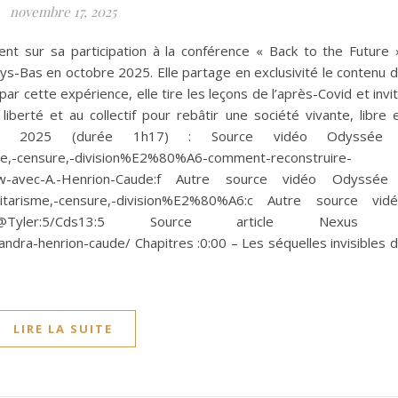
novembre 17, 2025
ent sur sa participation à la conférence « Back to the Future 
ys-Bas en octobre 2025. Elle partage en exclusivité le contenu 
ar cette expérience, elle tire les leçons de l’après-Covid et invi
liberté et au collectif pour rebâtir une société vivante, libre 
re 2025 (durée 1h17) : Source vidéo Odyssée 
sme,-censure,-division%E2%80%A6-comment-reconstruire-
-avec-A.-Henrion-Caude:f Autre source vidéo Odyssée
litarisme,-censure,-division%E2%80%A6:c Autre source vid
m/@Tyler:5/Cds13:5 Source article Nexus 
andra-henrion-caude/ Chapitres :0:00 – Les séquelles invisibles 
LIRE LA SUITE