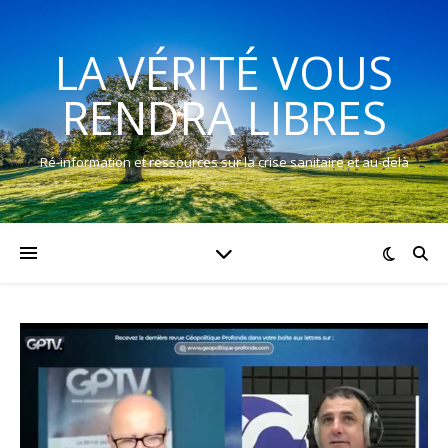
LA VÉRITÉ VOUS
RENDRA LIBRES
Ré-information et ressources sur la crise sanitaire et au-delà