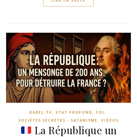
,
,
,
BABEL.TV
ETAT PROFOND
FOI
,
SOCIÉTÉS SECRÈTES - SATANISME
VIDÉOS
La République un