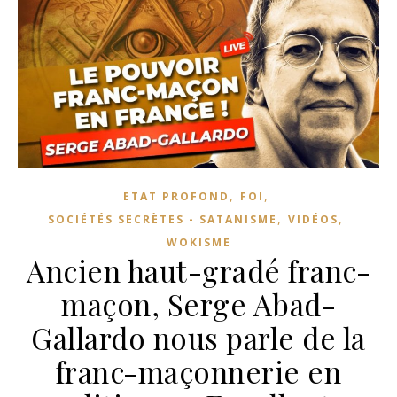
,
,
ETAT PROFOND
FOI
,
,
SOCIÉTÉS SECRÈTES - SATANISME
VIDÉOS
WOKISME
Ancien haut-gradé franc-
maçon, Serge Abad-
Gallardo nous parle de la
franc-maçonnerie en