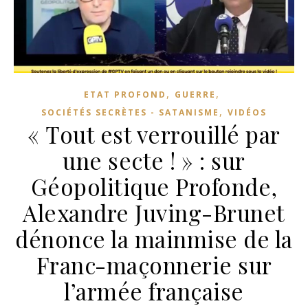
,
,
ETAT PROFOND
GUERRE
,
SOCIÉTÉS SECRÈTES - SATANISME
VIDÉOS
« Tout est verrouillé par
une secte ! » : sur
Géopolitique Profonde,
Alexandre Juving-Brunet
dénonce la mainmise de la
Franc-maçonnerie sur
l’armée française