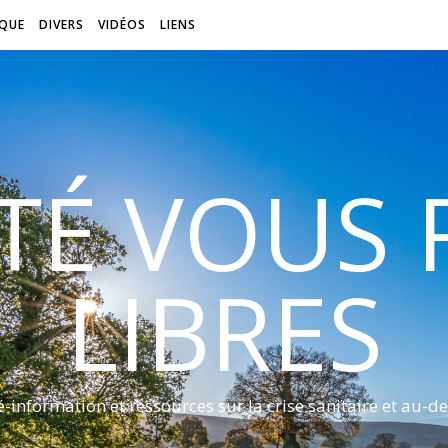
QUE
DIVERS
VIDÉOS
LIENS
ITÉ VOUS
LIBRES
é-information et ressources sur la crise sanitaire et au-de