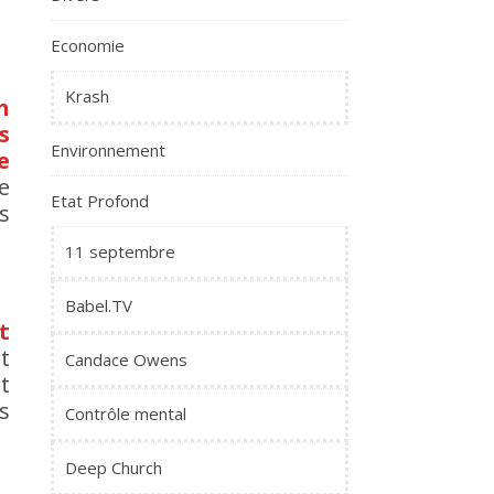
Economie
Krash
n
s
Environnement
e
e
Etat Profond
s
11 septembre
Babel.TV
t
t
Candace Owens
t
s
Contrôle mental
Deep Church