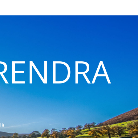
 RENDRA
là