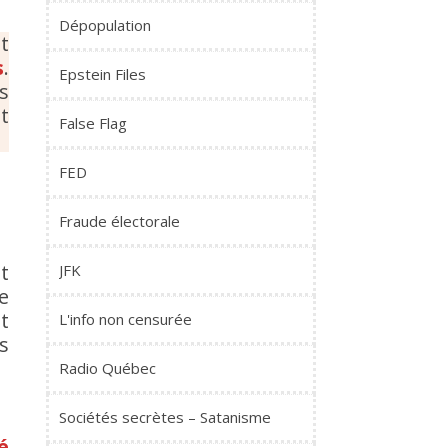
Dépopulation
t
s
.
Epstein Files
s
t
False Flag
FED
Fraude électorale
t
JFK
e
t
L'info non censurée
s
Radio Québec
Sociétés secrètes – Satanisme
é