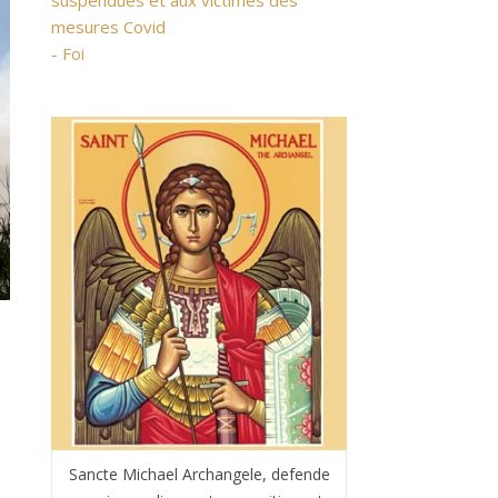
suspendues et aux victimes des
mesures Covid
- Foi
Sancte Michael Archangele, defende