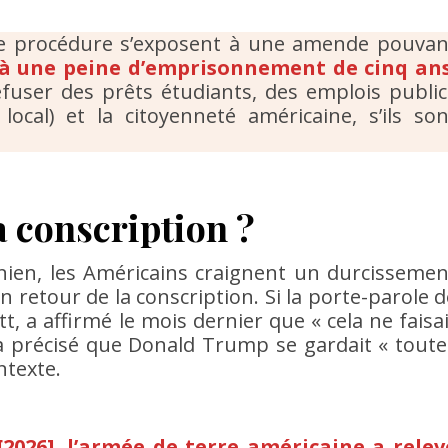
te procédure s’exposent à une amende pouvan
u à une peine d’emprisonnement de cinq an
efuser des prêts étudiants, des emplois public
local) et la citoyenneté américaine, s’ils son
a conscription ?
anien, les Américains craignent un durcissemen
retour de la conscription. Si la porte-parole d
t, a affirmé le mois dernier que « cela ne faisai
e a précisé que Donald Trump se gardait « toute
ntexte.
2026], l’armée de terre américaine a relev