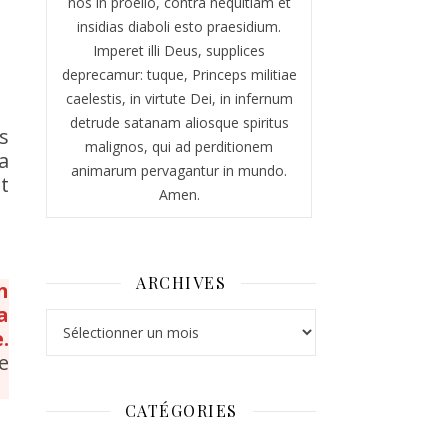
nos in proelio, contra nequitiam et
insidias diaboli esto praesidium.
Imperet illi Deus, supplices
deprecamur: tuque, Princeps militiae
caelestis, in virtute Dei, in infernum
detrude satanam aliosque spiritus
s
malignos, qui ad perditionem
a
animarum pervagantur in mundo.
t
Amen.
ARCHIVES
n
a
Archives
.
e
CATÉGORIES