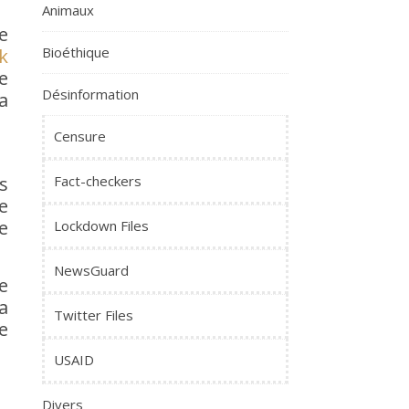
Animaux
e
Bioéthique
k
e
Désinformation
a
Censure
Fact-checkers
s
e
e
Lockdown Files
NewsGuard
e
a
Twitter Files
e
USAID
Divers