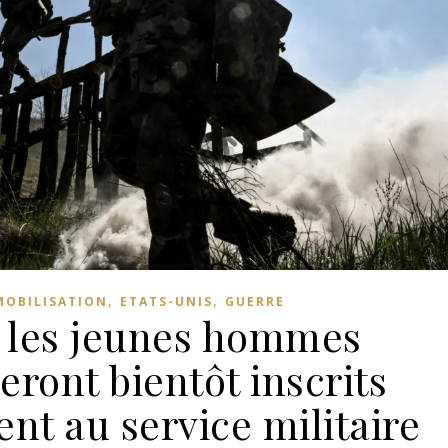
,
,
MOBILISATION
ETATS-UNIS
GUERRE
: les jeunes hommes
eront bientôt inscrits
t au service militaire