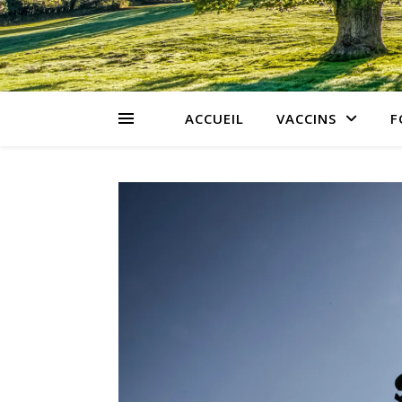
ACCUEIL
VACCINS
F