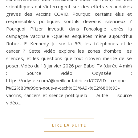
scientifiques qui s’interrogent sur des effets secondaires
graves des vaccins COVID. Pourquoi certains élus et
responsables politiques sont-ils devenus silencieux ?
Pourquoi Pfizer investit dans l’oncologie après la
campagne vaccinale ?Quelles enquêtes mène aujourd’hui
Robert F. Kennedy Jr. sur la 5G, les téléphones et le
cancer ? Cette vidéo explore les zones d’ombre, les
silences, et les questions que tout citoyen mérite de se
poser. Vidéo du 18 janvier 2026 par Babel.TV (durée 4 min)
: Source vidéo Odyssée :
https://odysee.com/@meilleur.fabrice:d/COVID—ce-que-
l%E2%80%99on-nous-a-cach%C3%A9-%E2%80%93-
vaccins,-cancers-et-silence-politique:b Autre source
vidéo…
LIRE LA SUITE