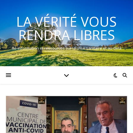
LA VÉRITÉ VOUS
RENDRA LIBRES
Ré-information et ressources sur la crise sanitaire et au-delà