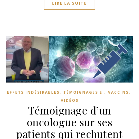
LIRE LA SUITE
,
,
,
EFFETS INDÉSIRABLES
TÉMOIGNAGES EI
VACCINS
VIDÉOS
Témoignage d’un
oncologue sur ses
patients qui rechutent