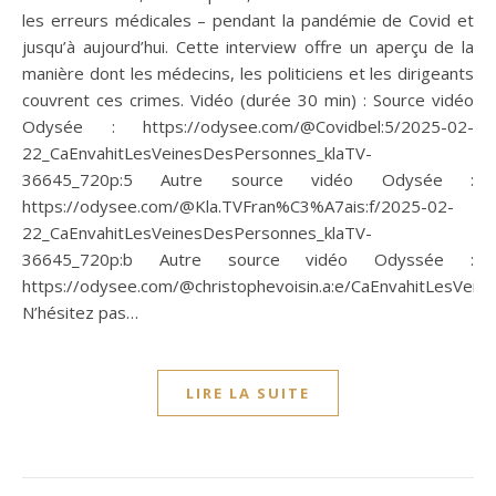
les erreurs médicales – pendant la pandémie de Covid et
jusqu’à aujourd’hui. Cette interview offre un aperçu de la
manière dont les médecins, les politiciens et les dirigeants
couvrent ces crimes. Vidéo (durée 30 min) : Source vidéo
Odysée : https://odysee.com/@Covidbel:5/2025-02-
22_CaEnvahitLesVeinesDesPersonnes_klaTV-
36645_720p:5 Autre source vidéo Odysée :
https://odysee.com/@Kla.TVFran%C3%A7ais:f/2025-02-
22_CaEnvahitLesVeinesDesPersonnes_klaTV-
36645_720p:b Autre source vidéo Odyssée :
https://odysee.com/@christophevoisin.a:e/CaEnvahitLesVei
N’hésitez pas…
LIRE LA SUITE