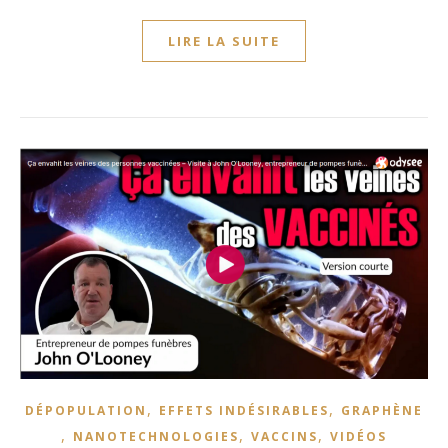
LIRE LA SUITE
,
,
DÉPOPULATION
EFFETS INDÉSIRABLES
GRAPHÈNE
,
,
,
NANOTECHNOLOGIES
VACCINS
VIDÉOS