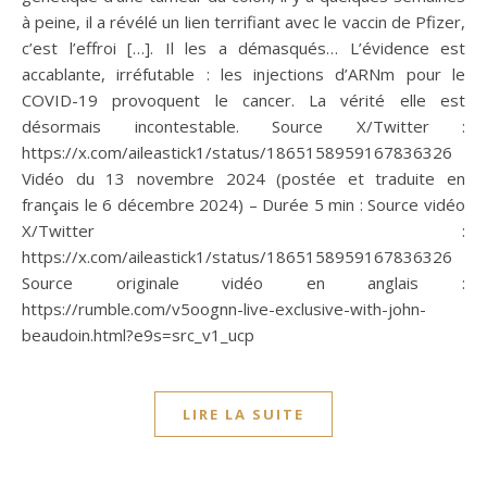
à peine, il a révélé un lien terrifiant avec le vaccin de Pfizer,
c’est l’effroi […]. Il les a démasqués… L’évidence est
accablante, irréfutable : les injections d’ARNm pour le
COVID-19 provoquent le cancer. La vérité elle est
désormais incontestable. Source X/Twitter :
https://x.com/aileastick1/status/1865158959167836326
Vidéo du 13 novembre 2024 (postée et traduite en
français le 6 décembre 2024) – Durée 5 min : Source vidéo
X/Twitter :
https://x.com/aileastick1/status/1865158959167836326
Source originale vidéo en anglais :
https://rumble.com/v5oognn-live-exclusive-with-john-
beaudoin.html?e9s=src_v1_ucp
LIRE LA SUITE