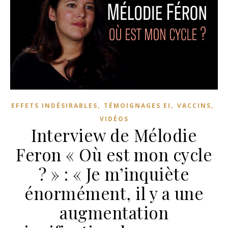
,
,
,
EFFETS INDÉSIRABLES
TÉMOIGNAGES EI
VACCINS
VIDÉOS
Interview de Mélodie
Feron « Où est mon cycle
? » : « Je m’inquiète
énormément, il y a une
augmentation