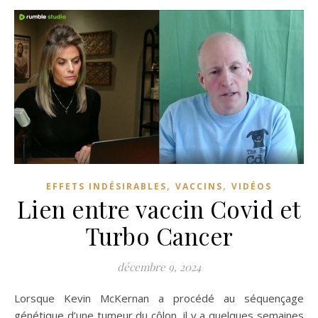
,
,
EFFETS INDÉSIRABLES
VACCINS
VIDÉOS
Lien entre vaccin Covid et
Turbo Cancer
décembre 9, 2024
Lorsque Kevin McKernan a procédé au séquençage
génétique d’une tumeur du côlon, il y a quelques semaines