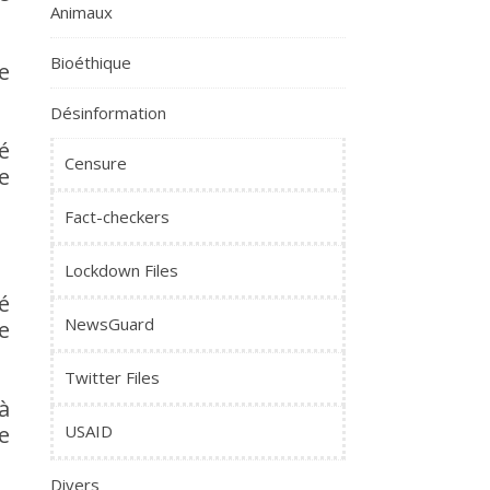
Animaux
Bioéthique
e
Désinformation
é
Censure
e
Fact-checkers
Lockdown Files
é
NewsGuard
e
Twitter Files
à
USAID
e
Divers