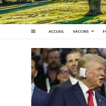
ACCUEIL
VACCINS
F