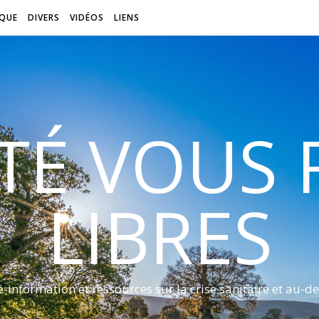
QUE
DIVERS
VIDÉOS
LIENS
ITÉ VOUS
LIBRES
é-information et ressources sur la crise sanitaire et au-de