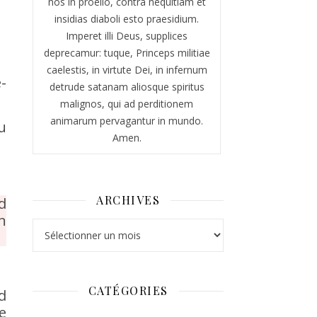
nos in proelio, contra nequitiam et
insidias diaboli esto praesidium.
Imperet illi Deus, supplices
deprecamur: tuque, Princeps militiae
caelestis, in virtute Dei, in infernum
-
detrude satanam aliosque spiritus
malignos, qui ad perditionem
animarum pervagantur in mundo.
u
Amen.
ARCHIVES
d
n
Archives
CATÉGORIES
d
e