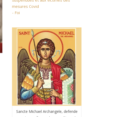
suspendues et aux victimes des
mesures Covid
- Foi
Sancte Michael Archangele, defende