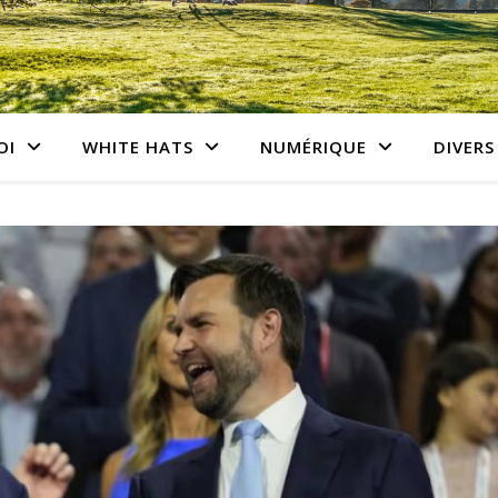
OI
WHITE HATS
NUMÉRIQUE
DIVERS