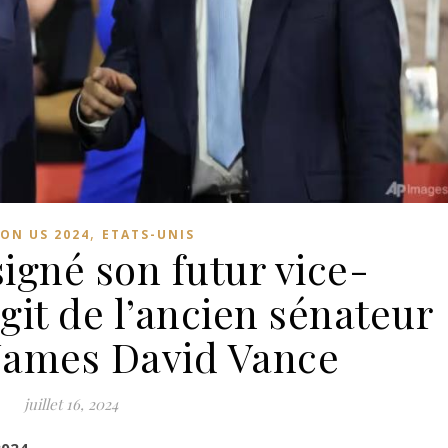
,
ION US 2024
ETATS-UNIS
igné son futur vice-
’agit de l’ancien sénateur
 James David Vance
juillet 16, 2024