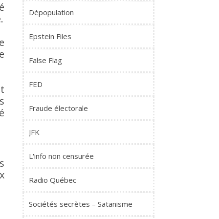
ié
Dépopulation
.
Epstein Files
e
e
False Flag
FED
t
s
Fraude électorale
é
JFK
L'info non censurée
s
x
Radio Québec
Sociétés secrètes – Satanisme