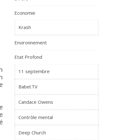
Economie
Krash
Environnement
Etat Profond
n
11 septembre
n
de
Babel.TV
Candace Owens
e
e
Contrôle mental
é
Deep Church