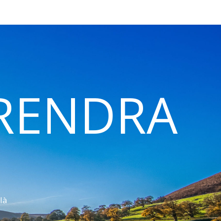
 RENDRA
là