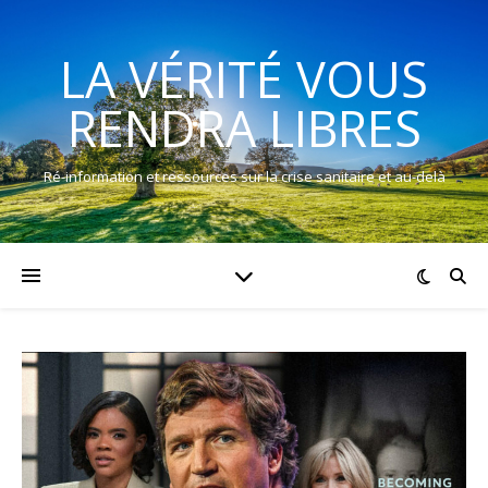
LA VÉRITÉ VOUS
RENDRA LIBRES
Ré-information et ressources sur la crise sanitaire et au-delà