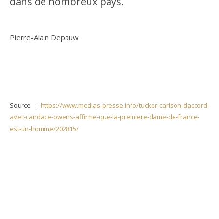
dans de nombreux pays.
Pierre-Alain Depauw
Source :
https://www.medias-presse.info/tucker-carlson-daccord-
avec-candace-owens-affirme-que-la-premiere-dame-de-france-
est-un-homme/202815/